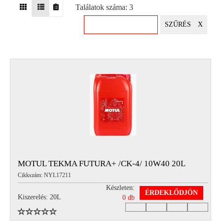
Találatok száma: 3
EGYÉB
SZŰRÉS
X
SPECIÁLIS
AJÁNLATOK
INFO
TELEFONOS
ÜGYFÉLSZOLGÁLAT
(HÉTFŐTŐL PÉNTEKIG 8-17H)
+36 70 673 9291
+36 70 674 0983
NYIRLUBKFT@GMAIL.COM
NYÍR-LUB KFT.:
2142 Nagytarcsa Felső Ipari krt. 3
Nyitvatartás:
MOTUL TEKMA FUTURA+ /CK-4/ 10W40 20L
Hétfőtől – Péntekig, 8.00 – 17.00-ig
Cikkszám: NYL17211
(ebédidő 12.00-12.30 között)
Készleten:
ÉRDEKLŐDJÖN
Kiszerelés: 20L
0 db