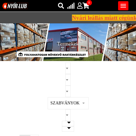
0

Nyári leállás miatt cégünk 2
Bejelentkezés
AZ ÖN KOSARA ÜRES
Regisztráció
Termékek
REGISZTRÁCIÓ
KÖZLEKEDÉSI
KENŐANYAGOK
IPARI
KENŐANYAGOK
MÁRKÁK
SZABVÁNYOK
NORMÁK
VISZKOZITÁSOK
ADALÉKOK