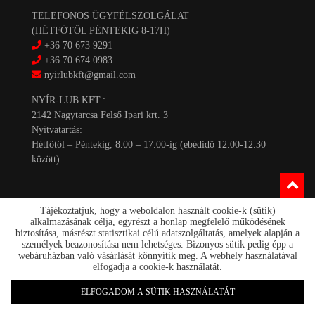
TELEFONOS ÜGYFÉLSZOLGÁLAT
(HÉTFŐTŐL PÉNTEKIG 8-17H)
+36 70 673 9291
+36 70 674 0983
nyirlubkft@gmail.com
NYÍR-LUB KFT.:
2142 Nagytarcsa Felső Ipari krt. 3
Nyitvatartás:
Hétfőtől – Péntekig, 8.00 – 17.00-ig (ebédidő 12.00-12.30
között)
Tájékoztatjuk, hogy a weboldalon használt cookie-k (sütik)
alkalmazásának célja, egyrészt a honlap megfelelő működésének
biztosítása, másrészt statisztikai célú adatszolgáltatás, amelyek alapján a
személyek beazonosítása nem lehetséges. Bizonyos sütik pedig épp a
Kapcsolat
webáruházban való vásárlását könnyítik meg. A webhely használatával
Akciók
elfogadja a cookie-k használatát.
Szállítás/fizetés
Rólunk
ELFOGADOM A SÜTIK HASZNÁLATÁT
nyirlub.hu 2026