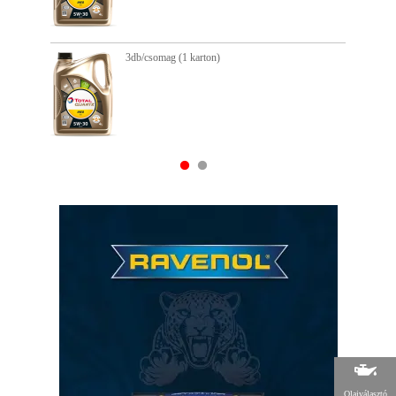
3db/csomag (1 karton)
Olajválasztó