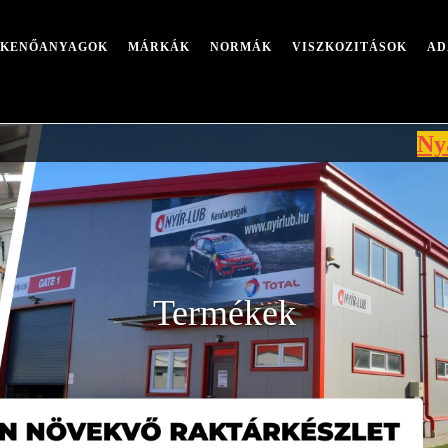
I KENŐANYAGOK
MÁRKÁK
NORMÁK
VISZKOZITÁSOK
AD
Nyári leál
Termékek