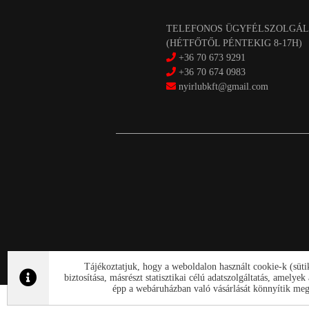
TELEFONOS ÜGYFÉLSZOLGÁL
(HÉTFŐTŐL PÉNTEKIG 8-17H)
+36 70 673 9291
+36 70 674 0983
nyirlubkft@gmail.com
Tájékoztatjuk, hogy a weboldalon használt cookie-k (süt
biztosítása, másrészt statisztikai célú adatszolgáltatás, amely
épp a webáruházban való vásárlását könnyítik meg.