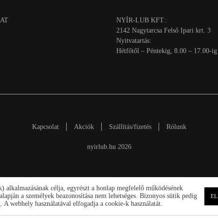
AT
NYÍR-LUB KFT.:
2142 Nagytarcsa Felső Ipari krt. 3
Nyitvatartás:
Hétfőtől – Péntekig, 8.00 – 17.00-ig
Kapcsolat
Akciók
Szállítás/fizetés
Rólunk
nyirlub.hu 2026
ik) alkalmazásának célja, egyrészt a honlap megfelelő működésének
ek alapján a személyek beazonosítása nem lehetséges. Bizonyos sütik pedig
EL
 A webhely használatával elfogadja a cookie-k használatát.