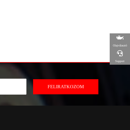
Olajválasztó
Support