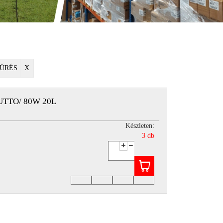
ŰRÉS
X
TTO/ 80W 20L
Készleten:
3 db