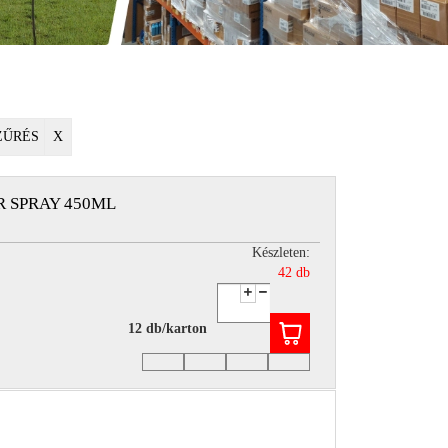
ZŰRÉS
X
R SPRAY 450ML
Készleten:
42 db
12 db/karton