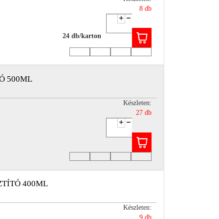
8 db
24 db/karton
TÓ 500ML
Készleten:
27 db
ZTÍTÓ 400ML
Készleten:
9 db