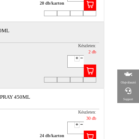
20 db/karton
00ML
Készleten:
2 db
Olajválasztó
SPRAY 450ML
Support
Készleten:
30 db
24 db/karton