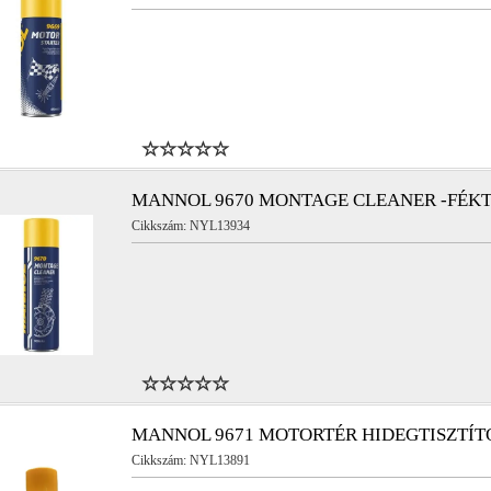
YL11073
NYL17099
MANNOL 9670 MONTAGE CLEANER -FÉKT
YL13915
NYL17211
Cikkszám: NYL13934
YL14001
NYL15740
MANNOL 9671 MOTORTÉR HIDEGTISZTÍT
Cikkszám: NYL13891