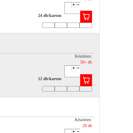
24 db/karton
Készleten:
50+ db
12 db/karton
Készleten:
28 db