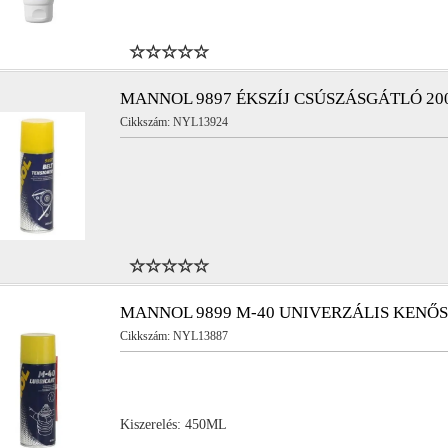
MANNOL 9897 ÉKSZÍJ CSÚSZÁSGÁTLÓ 2
Cikkszám: NYL13924
MANNOL 9899 M-40 UNIVERZÁLIS KENŐ
Cikkszám: NYL13887
Kiszerelés: 450ML