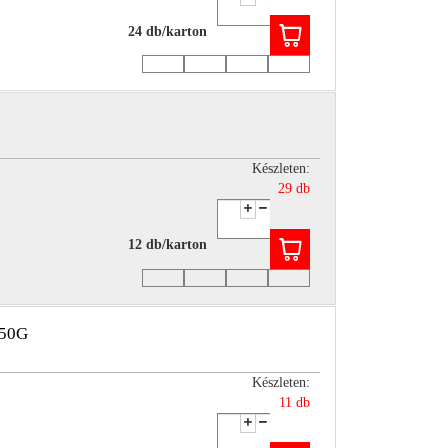
24 db/karton
Készleten:
29 db
12 db/karton
50G
Készleten:
11 db