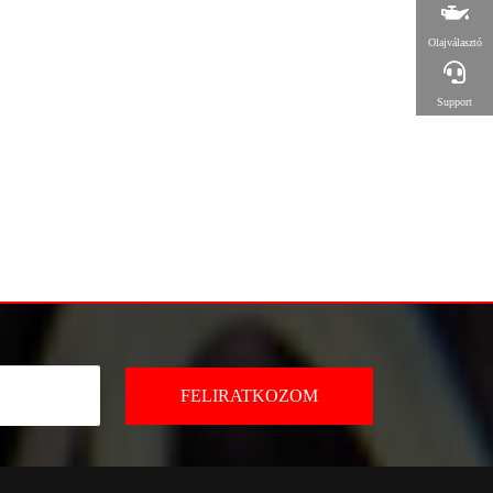
Olajválasztó
Support