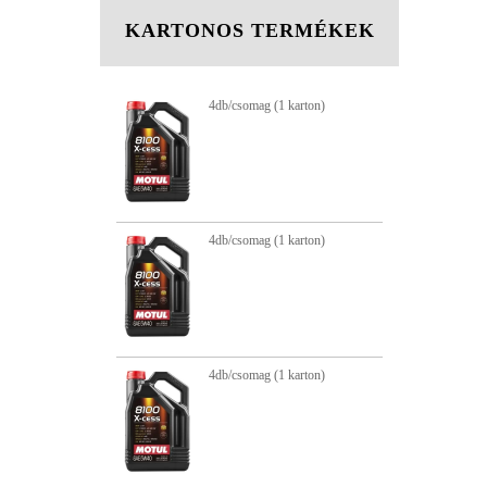
KARTONOS TERMÉKEK
 (1 karton)
4db/csomag (1 karton)
4d
4d
4d
 (1 karton)
4db/csomag (1 karton)
 (1 karton)
4db/csomag (1 karton)