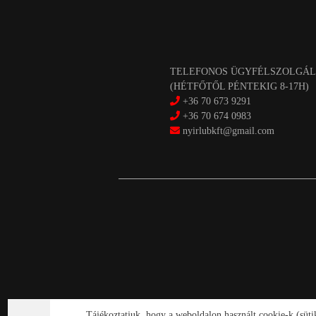
TELEFONOS ÜGYFÉLSZOLGÁL
(HÉTFŐTŐL PÉNTEKIG 8-17H)
+36 70 673 9291
+36 70 674 0983
nyirlubkft@gmail.com
Tájékoztatjuk, hogy a weboldalon használt cookie-k (süt