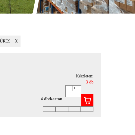
ŰRÉS
X
Készleten:
3 db
4 db/karton