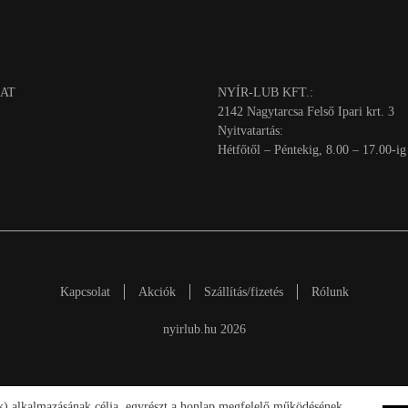
AT
NYÍR-LUB KFT.:
2142 Nagytarcsa Felső Ipari krt. 3
Nyitvatartás:
Hétfőtől – Péntekig, 8.00 – 17.00-ig
Kapcsolat
Akciók
Szállítás/fizetés
Rólunk
nyirlub.hu 2026
ik) alkalmazásának célja, egyrészt a honlap megfelelő működésének