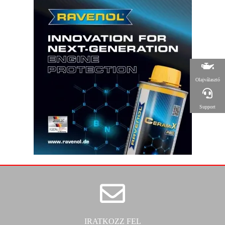
Olajválasztó
Support
IRATKOZZ FEL