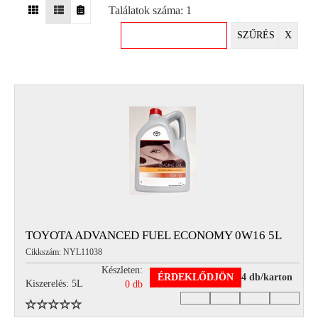
Találatok száma: 1
EGYÉB
SZŰRÉS
X
SPECIÁLIS
AJÁNLATOK
INFO
TELEFONOS
ÜGYFÉLSZOLGÁLAT
(HÉTFŐTŐL PÉNTEKIG 8-17H)
+36 70 673 9291
+36 70 674 0983
NYIRLUBKFT@GMAIL.COM
NYÍR-LUB KFT.:
2142 Nagytarcsa Felső Ipari krt. 3
Nyitvatartás:
TOYOTA ADVANCED FUEL ECONOMY 0W16 5L
Hétfőtől – Péntekig, 8.00 – 17.00-ig
Cikkszám: NYL11038
(ebédidő 12.00-12.30 között)
Készleten:
ÉRDEKLŐDJÖN
4 db/karton
Kiszerelés: 5L
0 db