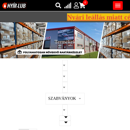
0

Nyári leállás miatt cé
Bejelentkezés
AZ ÖN KOSARA ÜRES
Regisztráció
Termékek
REGISZTRÁCIÓ
KÖZLEKEDÉSI
KENŐANYAGOK
IPARI
KENŐANYAGOK
MÁRKÁK
SZABVÁNYOK
NORMÁK
VISZKOZITÁSOK
ADALÉKOK