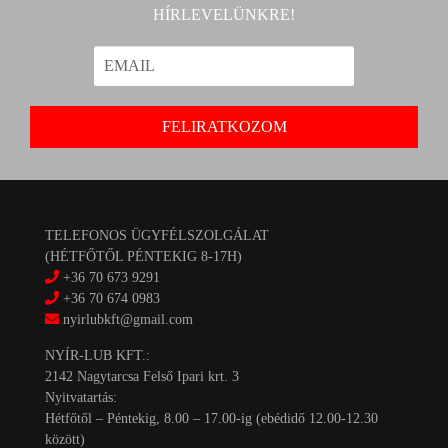
HÍRLEVELÜNKRE!
TELEFONOS ÜGYFÉLSZOLGÁLAT
(HÉTFŐTŐL PÉNTEKIG 8-17H)
+36 70 673 9291
+36 70 674 0983
nyirlubkft@gmail.com
NYÍR-LUB KFT.:
2142 Nagytarcsa Felső Ipari krt. 3
Nyitvatartás:
Hétfőtől – Péntekig, 8.00 – 17.00-ig (ebédidő 12.00-12.30
között)