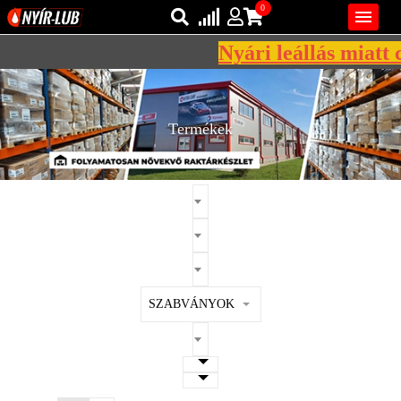
0

Nyári leállás miatt c
Bejelentkezés
AZ ÖN KOSARA ÜRES
Regisztráció
Termékek
REGISZTRÁCIÓ
KÖZLEKEDÉSI
KENŐANYAGOK
IPARI
KENŐANYAGOK
MÁRKÁK
SZABVÁNYOK
NORMÁK
VISZKOZITÁSOK
ADALÉKOK