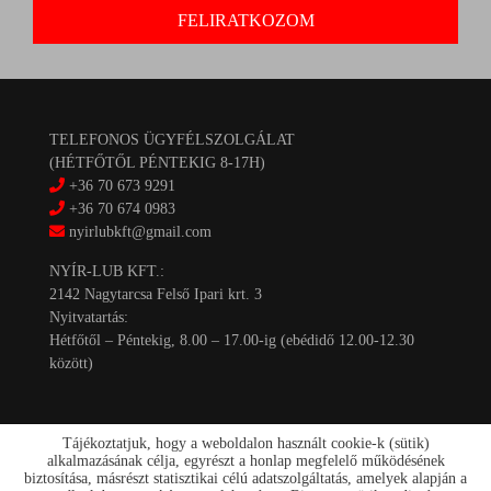
TELEFONOS ÜGYFÉLSZOLGÁLAT
(HÉTFŐTŐL PÉNTEKIG 8-17H)
+36 70 673 9291
+36 70 674 0983
nyirlubkft@gmail.com
NYÍR-LUB KFT.:
2142 Nagytarcsa Felső Ipari krt. 3
Nyitvatartás:
Hétfőtől – Péntekig, 8.00 – 17.00-ig (ebédidő 12.00-12.30
között)
Tájékoztatjuk, hogy a weboldalon használt cookie-k (sütik)
alkalmazásának célja, egyrészt a honlap megfelelő működésének
biztosítása, másrészt statisztikai célú adatszolgáltatás, amelyek alapján a