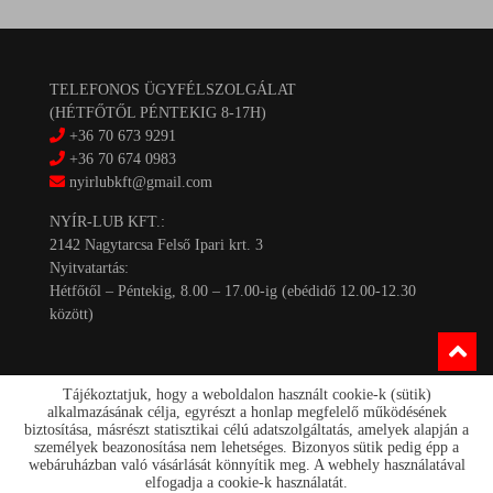
TELEFONOS ÜGYFÉLSZOLGÁLAT
(HÉTFŐTŐL PÉNTEKIG 8-17H)
+36 70 673 9291
+36 70 674 0983
nyirlubkft@gmail.com
NYÍR-LUB KFT.:
2142 Nagytarcsa Felső Ipari krt. 3
Nyitvatartás:
Hétfőtől – Péntekig, 8.00 – 17.00-ig (ebédidő 12.00-12.30
között)
Tájékoztatjuk, hogy a weboldalon használt cookie-k (sütik)
alkalmazásának célja, egyrészt a honlap megfelelő működésének
biztosítása, másrészt statisztikai célú adatszolgáltatás, amelyek alapján a
személyek beazonosítása nem lehetséges. Bizonyos sütik pedig épp a
Kapcsolat
webáruházban való vásárlását könnyítik meg. A webhely használatával
Akciók
elfogadja a cookie-k használatát.
Szállítás/fizetés