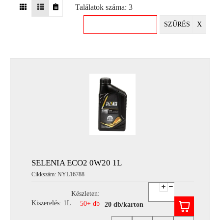
Találatok száma: 3
EGYÉB
SZŰRÉS
X
SPECIÁLIS
AJÁNLATOK
INFO
TELEFONOS
ÜGYFÉLSZOLGÁLAT
(HÉTFŐTŐL PÉNTEKIG 8-17H)
+36 70 673 9291
+36 70 674 0983
NYIRLUBKFT@GMAIL.COM
NYÍR-LUB KFT.:
2142 Nagytarcsa Felső Ipari krt. 3
Nyitvatartás:
SELENIA ECO2 0W20 1L
Hétfőtől – Péntekig, 8.00 – 17.00-ig
Cikkszám: NYL16788
(ebédidő 12.00-12.30 között)
Készleten:
Kiszerelés: 1L
50+ db
20 db/karton