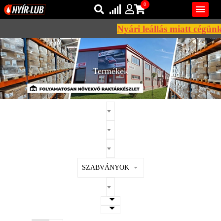
0

Nyári leállás miatt cégünk 2
Bejelentkezés
AZ ÖN KOSARA ÜRES
Regisztráció
Termékek
REGISZTRÁCIÓ
KÖZLEKEDÉSI
KENŐANYAGOK
IPARI
KENŐANYAGOK
MÁRKÁK
SZABVÁNYOK
NORMÁK
VISZKOZITÁSOK
ADALÉKOK