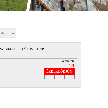
ŰRÉS
X
 504 00, 507) 0W30 209L
Készleten:
0 db
ÉRDEKLŐDJÖN