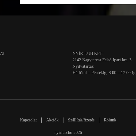
AT
NYÍR-LUB KFT.:
2142 Nagytarcsa Felső Ipari krt. 3
Nyitvatartás:
Hétfőtől – Péntekig, 8.00 – 17.00-ig
Kapcsolat
Akciók
Szállítás/fizetés
Rólunk
nyirlub.hu 2026