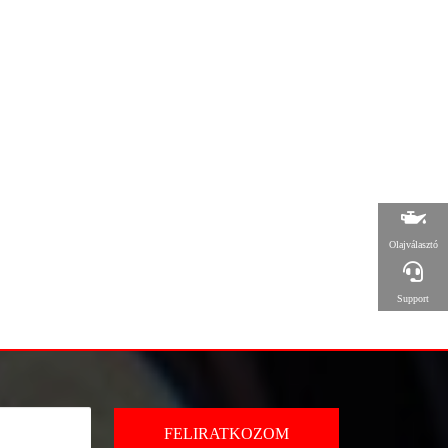
Olajválasztó
Support