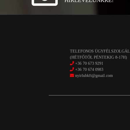
HÍRLEVELÜNKRE!
TELEFONOS ÜGYFÉLSZOLGÁL
(HÉTFŐTŐL PÉNTEKIG 8-17H)
+36 70 673 9291
+36 70 674 0983
nyirlubkft@gmail.com