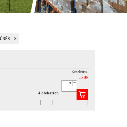
ŰRÉS
X
Készleten:
16 db
4 db/karton