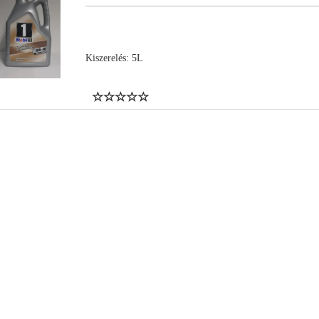
Kiszerelés: 5L
NYL15890
NYL13949
NYL15876
NYL15892
NYL15914
NYL15871