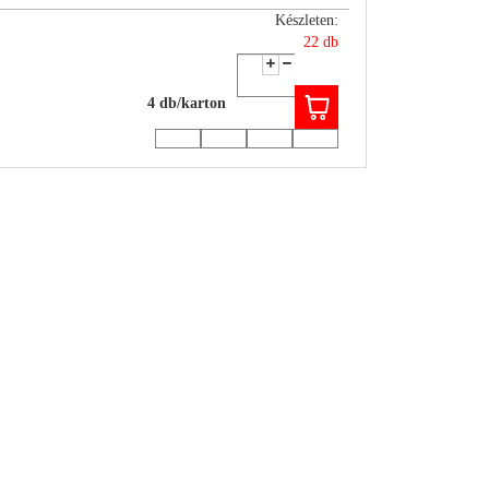
Készleten:
22 db
4 db/karton