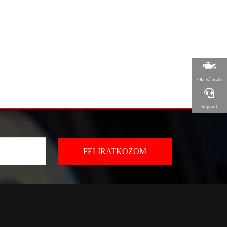
Olajválasztó
Support