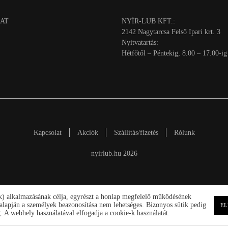
AT
NYÍR-LUB KFT.:
2142 Nagytarcsa Felső Ipari krt. 3
Nyitvatartás:
Hétfőtől – Péntekig, 8.00 – 17.00-ig
Kapcsolat
Akciók
Szállítás/fizetés
Rólunk
nyirlub.hu 2026
ik) alkalmazásának célja, egyrészt a honlap megfelelő működésének
ek alapján a személyek beazonosítása nem lehetséges. Bizonyos sütik pedig
EL
 A webhely használatával elfogadja a cookie-k használatát.