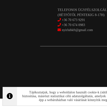
TELEFONOS ÜGYFÉLSZOLGÁL
(HÉTFŐTŐL PÉNTEKIG 8-17H)
+36 70 673 9291
+36 70 674 0983
nyirlubkft@gmail.com
Tájékoztatjuk, hogy a weboldalon használt cookie-k (süt
biztosítása, másrészt statisztikai célú adatszolgáltatás, amely
épp a webáruházban való vásárlását könnyítik meg.