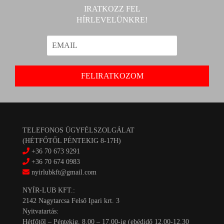
IRATKOZZ FEL
HÍRLEVELÜNKRE!
TELEFONOS ÜGYFÉLSZOLGÁLAT
(HÉTFŐTŐL PÉNTEKIG 8-17H)
+36 70 673 9291
+36 70 674 0983
nyirlubkft@gmail.com
NYÍR-LUB KFT.:
2142 Nagytarcsa Felső Ipari krt. 3
Nyitvatartás:
Hétfőtől – Péntekig, 8.00 – 17.00-ig (ebédidő 12.00-12.30