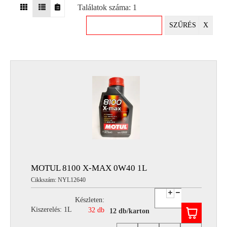
Találatok száma: 1
EGYÉB
SZŰRÉS
X
SPECIÁLIS
AJÁNLATOK
INFO
TELEFONOS
ÜGYFÉLSZOLGÁLAT
(HÉTFŐTŐL PÉNTEKIG 8-17H)
+36 70 673 9291
+36 70 674 0983
NYIRLUBKFT@GMAIL.COM
NYÍR-LUB KFT.:
2142 Nagytarcsa Felső Ipari krt. 3
Nyitvatartás:
MOTUL 8100 X-MAX 0W40 1L
Hétfőtől – Péntekig, 8.00 – 17.00-ig
Cikkszám: NYL12640
(ebédidő 12.00-12.30 között)
Készleten:
Kiszerelés: 1L
32 db
12 db/karton