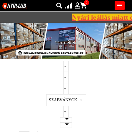
0

Nyári leállás miatt c
Bejelentkezés
AZ ÖN KOSARA ÜRES
Regisztráció
Termékek
REGISZTRÁCIÓ
KÖZLEKEDÉSI
KENŐANYAGOK
IPARI
KENŐANYAGOK
MÁRKÁK
SZABVÁNYOK
NORMÁK
VISZKOZITÁSOK
ADALÉKOK