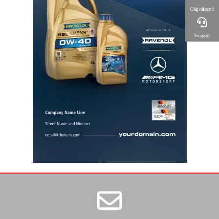
Olajválasztó
Support