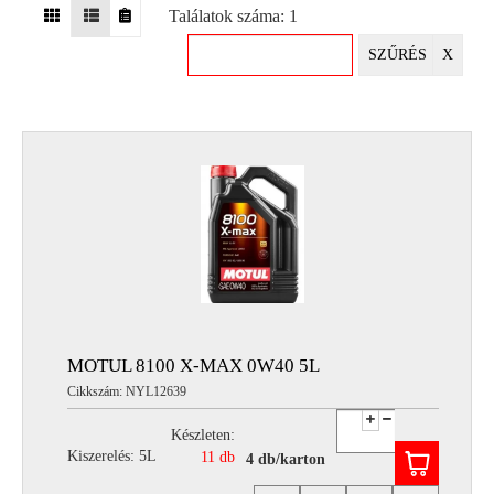
Találatok száma: 1
EGYÉB
SZŰRÉS
X
SPECIÁLIS
AJÁNLATOK
INFO
TELEFONOS
ÜGYFÉLSZOLGÁLAT
(HÉTFŐTŐL PÉNTEKIG 8-17H)
+36 70 673 9291
+36 70 674 0983
NYIRLUBKFT@GMAIL.COM
NYÍR-LUB KFT.:
2142 Nagytarcsa Felső Ipari krt. 3
Nyitvatartás:
MOTUL 8100 X-MAX 0W40 5L
Hétfőtől – Péntekig, 8.00 – 17.00-ig
Cikkszám: NYL12639
(ebédidő 12.00-12.30 között)
Készleten:
Kiszerelés: 5L
11 db
4 db/karton