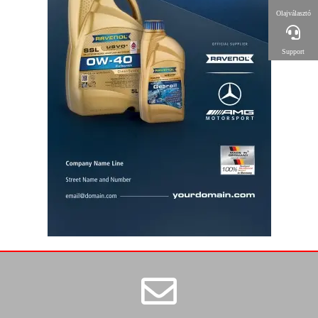
Olajválasztó
Support