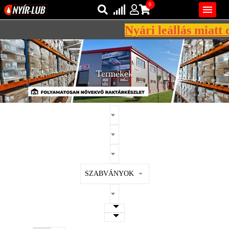
0

Nyári leállás miatt c
Bejelentkezés
AZ ÖN KOSARA ÜRES
Regisztráció
Termékek
REGISZTRÁCIÓ
KÖZLEKEDÉSI
KENŐANYAGOK
IPARI
KENŐANYAGOK
MÁRKÁK
SZABVÁNYOK
NORMÁK
VISZKOZITÁSOK
ADALÉKOK