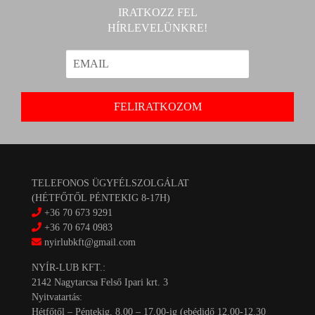
IRATKOZZ FEL
HÍRLEVELÜNKRE!
TELEFONOS ÜGYFÉLSZOLGÁLAT
(HÉTFŐTŐL PÉNTEKIG 8-17H)
+36 70 673 9291
+36 70 674 0983
nyirlubkft@gmail.com
NYÍR-LUB KFT.:
2142 Nagytarcsa Felső Ipari krt. 3
Nyitvatartás:
Hétfőtől – Péntekig, 8.00 – 17.00-ig (ebédidő 12.00-12.30