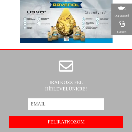
Olajválasztó
Support
IRATKOZZ FEL
HÍRLEVELÜNKRE!