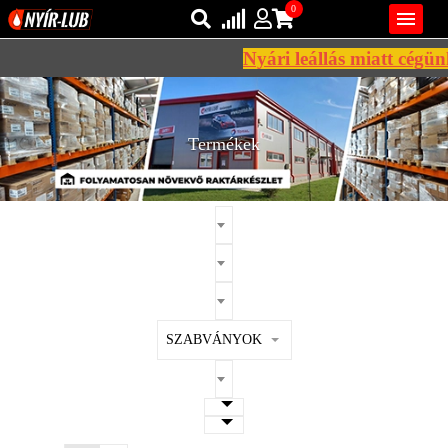
0

Nyári leállás miatt cégünk
Bejelentkezés
AZ ÖN KOSARA ÜRES
Regisztráció
Termékek
REGISZTRÁCIÓ
KÖZLEKEDÉSI
KENŐANYAGOK
IPARI
KENŐANYAGOK
MÁRKÁK
SZABVÁNYOK
NORMÁK
VISZKOZITÁSOK
ADALÉKOK