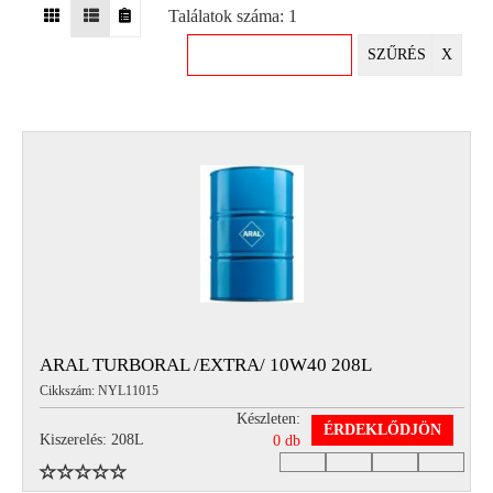
Találatok száma: 1
EGYÉB
SZŰRÉS
X
SPECIÁLIS
AJÁNLATOK
INFO
TELEFONOS
ÜGYFÉLSZOLGÁLAT
(HÉTFŐTŐL PÉNTEKIG 8-17H)
+36 70 673 9291
+36 70 674 0983
NYIRLUBKFT@GMAIL.COM
NYÍR-LUB KFT.:
2142 Nagytarcsa Felső Ipari krt. 3
Nyitvatartás:
ARAL TURBORAL /EXTRA/ 10W40 208L
Hétfőtől – Péntekig, 8.00 – 17.00-ig
Cikkszám: NYL11015
(ebédidő 12.00-12.30 között)
Készleten:
ÉRDEKLŐDJÖN
Kiszerelés: 208L
0 db