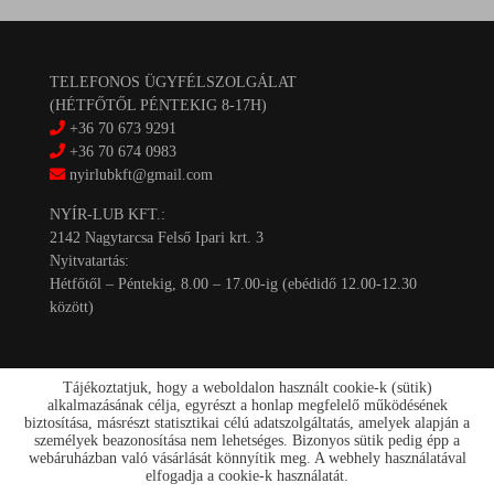
TELEFONOS ÜGYFÉLSZOLGÁLAT
(HÉTFŐTŐL PÉNTEKIG 8-17H)
+36 70 673 9291
+36 70 674 0983
nyirlubkft@gmail.com
NYÍR-LUB KFT.:
2142 Nagytarcsa Felső Ipari krt. 3
Nyitvatartás:
Hétfőtől – Péntekig, 8.00 – 17.00-ig (ebédidő 12.00-12.30
között)
Tájékoztatjuk, hogy a weboldalon használt cookie-k (sütik)
alkalmazásának célja, egyrészt a honlap megfelelő működésének
biztosítása, másrészt statisztikai célú adatszolgáltatás, amelyek alapján a
személyek beazonosítása nem lehetséges. Bizonyos sütik pedig épp a
Kapcsolat
webáruházban való vásárlását könnyítik meg. A webhely használatával
Akciók
elfogadja a cookie-k használatát.
Szállítás/fizetés