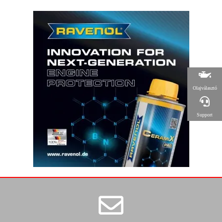
Olajválasztó
Support