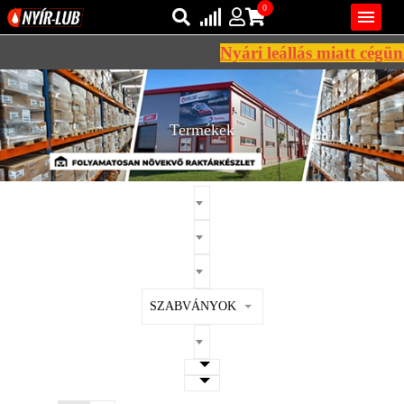
0

Nyári leállás miatt cégünk
Bejelentkezés
AZ ÖN KOSARA ÜRES
Regisztráció
Termékek
REGISZTRÁCIÓ
KÖZLEKEDÉSI
KENŐANYAGOK
IPARI
KENŐANYAGOK
MÁRKÁK
SZABVÁNYOK
NORMÁK
VISZKOZITÁSOK
ADALÉKOK