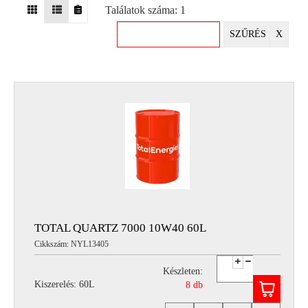
Találatok száma: 1
EGYÉB
SZŰRÉS
X
SPECIÁLIS
AJÁNLATOK
INFO
TELEFONOS
ÜGYFÉLSZOLGÁLAT
(HÉTFŐTŐL PÉNTEKIG 8-17H)
+36 70 673 9291
+36 70 674 0983
NYIRLUBKFT@GMAIL.COM
NYÍR-LUB KFT.:
2142 Nagytarcsa Felső Ipari krt. 3
Nyitvatartás:
TOTAL QUARTZ 7000 10W40 60L
Hétfőtől – Péntekig, 8.00 – 17.00-ig
Cikkszám: NYL13405
(ebédidő 12.00-12.30 között)
Készleten:
Kiszerelés: 60L
8 db