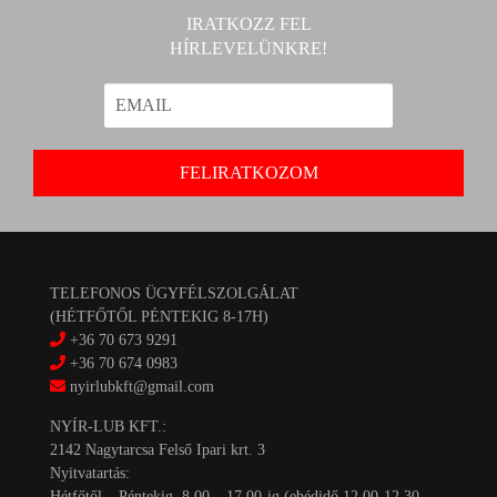
IRATKOZZ FEL
HÍRLEVELÜNKRE!
TELEFONOS ÜGYFÉLSZOLGÁLAT
(HÉTFŐTŐL PÉNTEKIG 8-17H)
+36 70 673 9291
+36 70 674 0983
nyirlubkft@gmail.com
NYÍR-LUB KFT.:
2142 Nagytarcsa Felső Ipari krt. 3
Nyitvatartás:
Hétfőtől – Péntekig, 8.00 – 17.00-ig (ebédidő 12.00-12.30