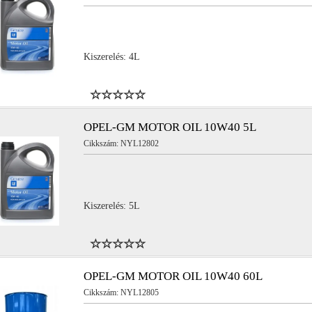
Kiszerelés: 4L
YL15550
NYL15527
OPEL-GM MOTOR OIL 10W40 5L
YL13551
NYL11079
Cikkszám: NYL12802
YL13579
NYL13934
Kiszerelés: 5L
OPEL-GM MOTOR OIL 10W40 60L
Cikkszám: NYL12805