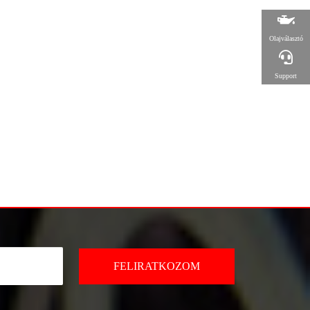
Olajválasztó
Support