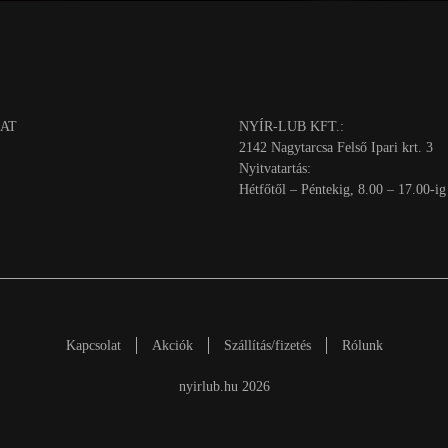
AT
NYÍR-LUB KFT.:
2142 Nagytarcsa Felső Ipari krt. 3
Nyitvatartás:
Hétfőtől – Péntekig, 8.00 – 17.00-ig
Kapcsolat
Akciók
Szállítás/fizetés
Rólunk
nyirlub.hu 2026