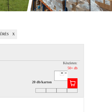
ŰRÉS
X
Készleten:
50+ db
20 db/karton