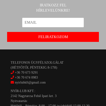
IRATKOZZ FEL
HÍRLEVELÜNKRE!
TELEFONOS ÜGYFÉLSZOLGÁLAT
(HÉTFŐTŐL PÉNTEKIG 8-17H)
+36 70 673 9291
+36 70 674 0983
nyirlubkft@gmail.com
NYÍR-LUB KFT.:
2142 Nagytarcsa Felső Ipari krt. 3
Nyitvatartás:
Hétfőtől – Péntekig, 8.00 – 17.00-ig (ebédidő 12.00-12.30