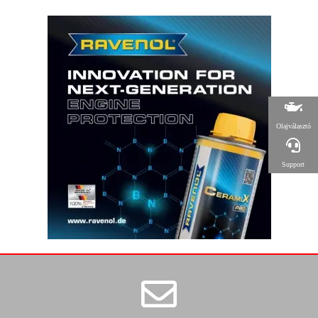
Olajválasztó
Support