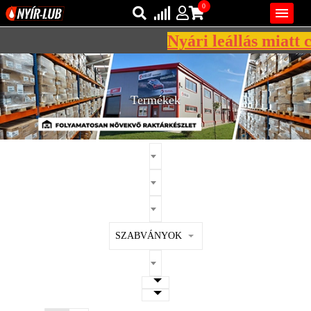
0

Nyári leállás miatt c
Bejelentkezés
AZ ÖN KOSARA ÜRES
Regisztráció
Termékek
REGISZTRÁCIÓ
KÖZLEKEDÉSI
KENŐANYAGOK
IPARI
KENŐANYAGOK
MÁRKÁK
SZABVÁNYOK
NORMÁK
VISZKOZITÁSOK
ADALÉKOK