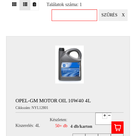
Találatok száma: 1
EGYÉB
SZŰRÉS
X
SPECIÁLIS
AJÁNLATOK
INFO
TELEFONOS
ÜGYFÉLSZOLGÁLAT
(HÉTFŐTŐL PÉNTEKIG 8-17H)
+36 70 673 9291
+36 70 674 0983
NYIRLUBKFT@GMAIL.COM
NYÍR-LUB KFT.:
2142 Nagytarcsa Felső Ipari krt. 3
Nyitvatartás:
OPEL-GM MOTOR OIL 10W40 4L
Hétfőtől – Péntekig, 8.00 – 17.00-ig
Cikkszám: NYL12801
(ebédidő 12.00-12.30 között)
Készleten:
Kiszerelés: 4L
50+ db
4 db/karton