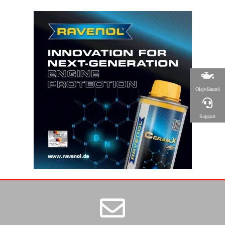
Olajválasztó
Support