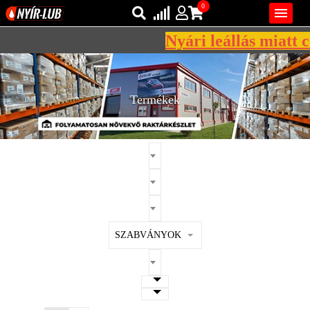
0

Nyári leállás miatt cé
Bejelentkezés
AZ ÖN KOSARA ÜRES
Regisztráció
Termékek
REGISZTRÁCIÓ
KÖZLEKEDÉSI
KENŐANYAGOK
IPARI
KENŐANYAGOK
MÁRKÁK
SZABVÁNYOK
NORMÁK
VISZKOZITÁSOK
ADALÉKOK