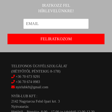
IRATKOZZ FEL
HÍRLEVELÜNKRE!
TELEFONOS ÜGYFÉLSZOLGÁLAT
(HÉTFŐTŐL PÉNTEKIG 8-17H)
+36 70 673 9291
+36 70 674 0983
nyirlubkft@gmail.com
NYÍR-LUB KFT.:
2142 Nagytarcsa Felső Ipari krt. 3
Nyitvatartás:
Hétfőtől – Péntekig, 8.00 – 17.00-ig (ebédidő 12.00-12.30