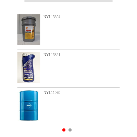
NYL13394
N
NYL13821
N
NYL11079
N