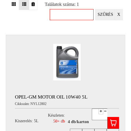
Találatok száma: 1
EGYÉB
SZŰRÉS
X
SPECIÁLIS
AJÁNLATOK
INFO
TELEFONOS
ÜGYFÉLSZOLGÁLAT
(HÉTFŐTŐL PÉNTEKIG 8-17H)
+36 70 673 9291
+36 70 674 0983
NYIRLUBKFT@GMAIL.COM
NYÍR-LUB KFT.:
2142 Nagytarcsa Felső Ipari krt. 3
Nyitvatartás:
OPEL-GM MOTOR OIL 10W40 5L
Hétfőtől – Péntekig, 8.00 – 17.00-ig
Cikkszám: NYL12802
(ebédidő 12.00-12.30 között)
Készleten:
Kiszerelés: 5L
50+ db
4 db/karton