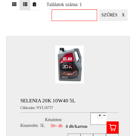
Találatok száma: 1
EGYÉB
SZŰRÉS
X
SPECIÁLIS
AJÁNLATOK
INFO
TELEFONOS
ÜGYFÉLSZOLGÁLAT
(HÉTFŐTŐL PÉNTEKIG 8-17H)
+36 70 673 9291
+36 70 674 0983
NYIRLUBKFT@GMAIL.COM
NYÍR-LUB KFT.:
2142 Nagytarcsa Felső Ipari krt. 3
Nyitvatartás:
SELENIA 20K 10W40 5L
Hétfőtől – Péntekig, 8.00 – 17.00-ig
Cikkszám: NYL16757
(ebédidő 12.00-12.30 között)
Készleten:
Kiszerelés: 5L
50+ db
4 db/karton