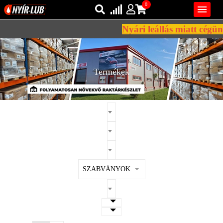
0

Nyári leállás miatt cégünk
Bejelentkezés
AZ ÖN KOSARA ÜRES
Regisztráció
Termékek
REGISZTRÁCIÓ
KÖZLEKEDÉSI
KENŐANYAGOK
IPARI
KENŐANYAGOK
MÁRKÁK
SZABVÁNYOK
NORMÁK
VISZKOZITÁSOK
ADALÉKOK