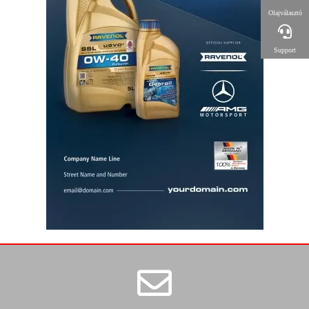
Olajválasztó
Support