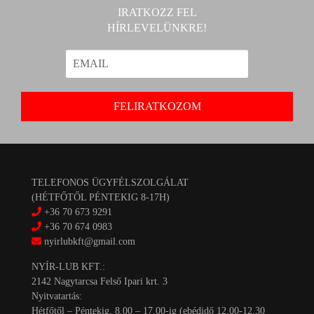
IRATKOZZ FEL
HÍRLEVELÜNKRE!
TELEFONOS ÜGYFÉLSZOLGÁLAT
(HÉTFŐTŐL PÉNTEKIG 8-17H)
+36 70 673 9291
+36 70 674 0983
nyirlubkft@gmail.com
NYÍR-LUB KFT.:
2142 Nagytarcsa Felső Ipari krt. 3
Nyitvatartás:
Hétfőtől – Péntekig, 8.00 – 17.00-ig (ebédidő 12.00-12.30