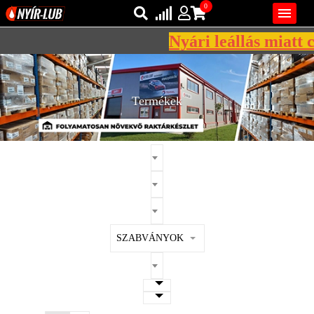
0

Nyári leállás miatt cé
Bejelentkezés
AZ ÖN KOSARA ÜRES
Regisztráció
Termékek
REGISZTRÁCIÓ
KÖZLEKEDÉSI
KENŐANYAGOK
IPARI
KENŐANYAGOK
MÁRKÁK
SZABVÁNYOK
NORMÁK
VISZKOZITÁSOK
ADALÉKOK