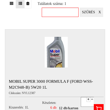
Találatok száma: 1
EGYÉB
SZŰRÉS
X
SPECIÁLIS
AJÁNLATOK
INFO
TELEFONOS
ÜGYFÉLSZOLGÁLAT
(HÉTFŐTŐL PÉNTEKIG 8-17H)
+36 70 673 9291
+36 70 674 0983
NYIRLUBKFT@GMAIL.COM
NYÍR-LUB KFT.:
2142 Nagytarcsa Felső Ipari krt. 3
Nyitvatartás:
MOBIL SUPER 3000 FORMULA F (FORD WSS-
Hétfőtől – Péntekig, 8.00 – 17.00-ig
M2C948-B) 5W20 1L
(ebédidő 12.00-12.30 között)
Cikkszám: NYL12387
Készleten:
Kiszerelés: 1L
6 db
12 db/karton