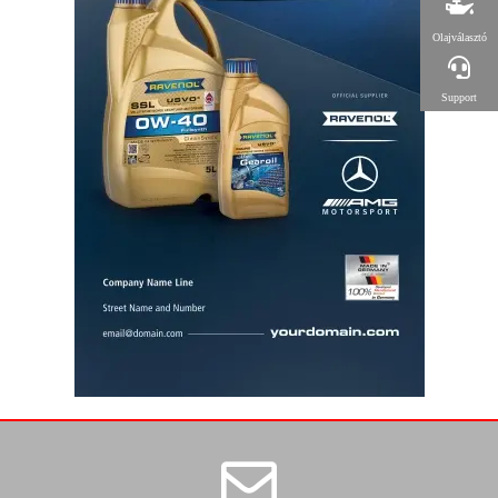
Olajválasztó
Support