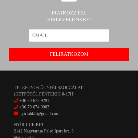
IRATKOZZ FEL
HÍRLEVELÜNKRE!
TELEFONOS ÜGYFÉLSZOLGÁLAT
(HÉTFŐTŐL PÉNTEKIG 8-17H)
+36 70 673 9291
+36 70 674 0983
nyirlubkft@gmail.com
NYÍR-LUB KFT.:
2142 Nagytarcsa Felső Ipari krt. 3
Nyitvatartás: