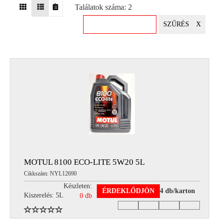
Találatok száma: 2
EGYÉB
SZŰRÉS
X
SPECIÁLIS
AJÁNLATOK
INFO
TELEFONOS
ÜGYFÉLSZOLGÁLAT
(HÉTFŐTŐL PÉNTEKIG 8-17H)
+36 70 673 9291
+36 70 674 0983
NYIRLUBKFT@GMAIL.COM
NYÍR-LUB KFT.:
2142 Nagytarcsa Felső Ipari krt. 3
Nyitvatartás:
MOTUL 8100 ECO-LITE 5W20 5L
Hétfőtől – Péntekig, 8.00 – 17.00-ig
Cikkszám: NYL12690
(ebédidő 12.00-12.30 között)
Készleten:
ÉRDEKLŐDJÖN
4 db/karton
Kiszerelés: 5L
0 db