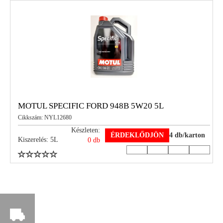
MOTUL SPECIFIC FORD 948B 5W20 5L
Cikkszám: NYL12680
Készleten:
ÉRDEKLŐDJÖN
4 db/karton
Kiszerelés: 5L
0 db