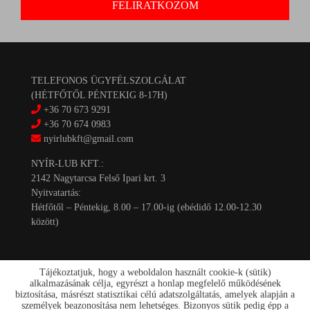
TELEFONOS ÜGYFÉLSZOLGÁLAT
(HÉTFŐTŐL PÉNTEKIG 8-17H)
+36 70 673 9291
+36 70 674 0983
nyirlubkft@gmail.com
NYÍR-LUB KFT.:
2142 Nagytarcsa Felső Ipari krt. 3
Nyitvatartás:
Hétfőtől – Péntekig, 8.00 – 17.00-ig (ebédidő 12.00-12.30
között)
Tájékoztatjuk, hogy a weboldalon használt cookie-k (sütik)
alkalmazásának célja, egyrészt a honlap megfelelő működésének
biztosítása, másrészt statisztikai célú adatszolgáltatás, amelyek alapján a
személyek beazonosítása nem lehetséges. Bizonyos sütik pedig épp a
Kapcsolat