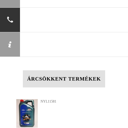
ÁRCSÖKKENT TERMÉKEK
NYL11581
N