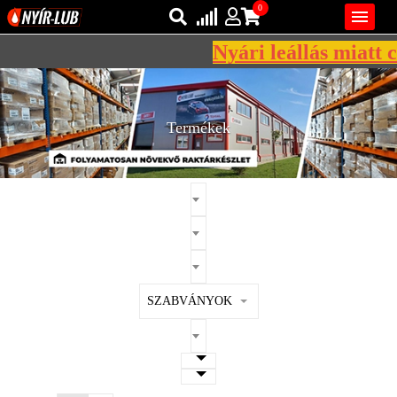
0

Nyári leállás miatt cé
Bejelentkezés
AZ ÖN KOSARA ÜRES
Regisztráció
Termékek
REGISZTRÁCIÓ
KÖZLEKEDÉSI
KENŐANYAGOK
IPARI
KENŐANYAGOK
MÁRKÁK
SZABVÁNYOK
NORMÁK
VISZKOZITÁSOK
ADALÉKOK