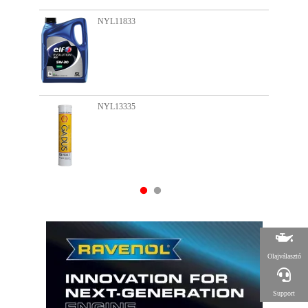
NYL11833
N
NYL13335
N
Olajválasztó
Support