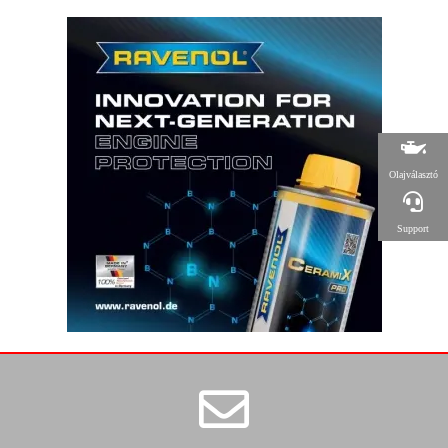
Olajválasztó
Support