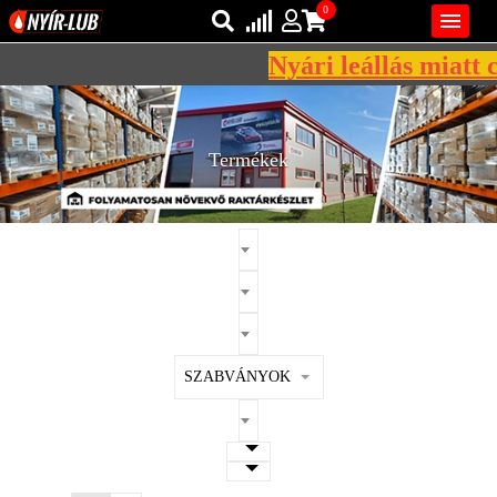
0

Nyári leállás miatt c
Bejelentkezés
AZ ÖN KOSARA ÜRES
Regisztráció
Termékek
REGISZTRÁCIÓ
KÖZLEKEDÉSI
KENŐANYAGOK
IPARI
KENŐANYAGOK
MÁRKÁK
SZABVÁNYOK
NORMÁK
VISZKOZITÁSOK
ADALÉKOK