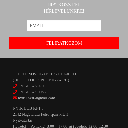
IRATKOZZ FEL
HÍRLEVELÜNKRE!
TELEFONOS ÜGYFÉLSZOLGÁLAT
(HÉTFŐTŐL PÉNTEKIG 8-17H)
+36 70 673 9291
+36 70 674 0983
nyirlubkft@gmail.com
NYÍR-LUB KFT.:
2142 Nagytarcsa Felső Ipari krt. 3
Nyitvatartás:
Hétfőtől – Péntekig, 8.00 – 17.00-ig (ebédidő 12.00-12.30