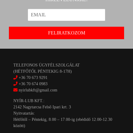
TELEFONOS ÜGYFÉLSZOLGÁLAT
(HÉTFŐTŐL PÉNTEKIG 8-17H)
+36 70 673 9291
+36 70 674 0983
nyirlubkft@gmail.com
NYÍR-LUB KFT.:
2142 Nagytarcsa Felső Ipari krt. 3
Nyitvatartás:
Hétfőtől – Péntekig, 8.00 – 17.00-ig (ebédidő 12.00-12.30
között)