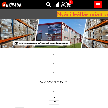
0

Nyári leállás miatt cé
Bejelentkezés
AZ ÖN KOSARA ÜRES
Regisztráció
Termékek
REGISZTRÁCIÓ
KÖZLEKEDÉSI
KENŐANYAGOK
IPARI
KENŐANYAGOK
MÁRKÁK
SZABVÁNYOK
NORMÁK
VISZKOZITÁSOK
ADALÉKOK