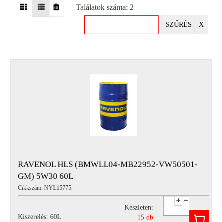
Találatok száma: 2
EGYÉB
SZŰRÉS
X
SPECIÁLIS
AJÁNLATOK
INFO
TELEFONOS
ÜGYFÉLSZOLGÁLAT
(HÉTFŐTŐL PÉNTEKIG 8-17H)
+36 70 673 9291
+36 70 674 0983
NYIRLUBKFT@GMAIL.COM
NYÍR-LUB KFT.:
2142 Nagytarcsa Felső Ipari krt. 3
Nyitvatartás:
RAVENOL HLS (BMWLL04-MB22952-VW50501-
Hétfőtől – Péntekig, 8.00 – 17.00-ig
GM) 5W30 60L
(ebédidő 12.00-12.30 között)
Cikkszám: NYL15775
Készleten:
Kiszerelés: 60L
15 db