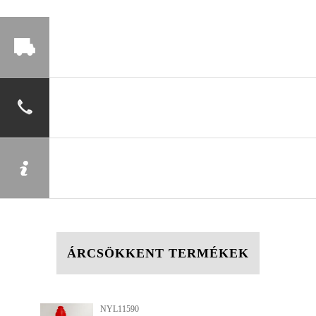
ÁRCSÖKKENT TERMÉKEK
90
NYL12420