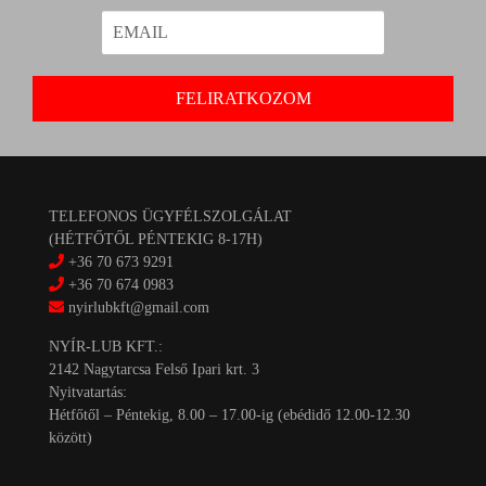
TELEFONOS ÜGYFÉLSZOLGÁLAT
(HÉTFŐTŐL PÉNTEKIG 8-17H)
+36 70 673 9291
+36 70 674 0983
nyirlubkft@gmail.com
NYÍR-LUB KFT.:
2142 Nagytarcsa Felső Ipari krt. 3
Nyitvatartás:
Hétfőtől – Péntekig, 8.00 – 17.00-ig (ebédidő 12.00-12.30
között)