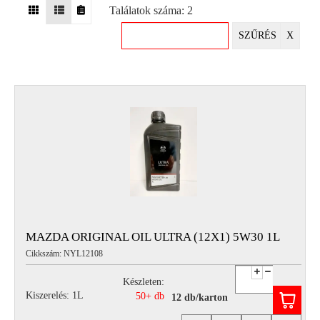
Találatok száma: 2
EGYÉB
SZŰRÉS
X
SPECIÁLIS
AJÁNLATOK
INFO
TELEFONOS
ÜGYFÉLSZOLGÁLAT
(HÉTFŐTŐL PÉNTEKIG 8-17H)
+36 70 673 9291
+36 70 674 0983
NYIRLUBKFT@GMAIL.COM
NYÍR-LUB KFT.:
2142 Nagytarcsa Felső Ipari krt. 3
Nyitvatartás:
MAZDA ORIGINAL OIL ULTRA (12X1) 5W30 1L
Hétfőtől – Péntekig, 8.00 – 17.00-ig
Cikkszám: NYL12108
(ebédidő 12.00-12.30 között)
Készleten:
Kiszerelés: 1L
50+ db
12 db/karton