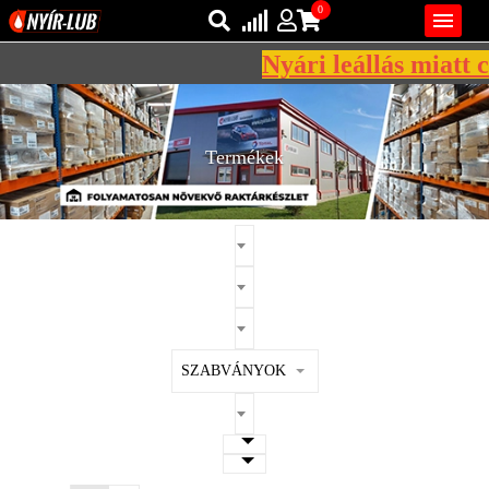
0

Nyári leállás miatt cé
Bejelentkezés
AZ ÖN KOSARA ÜRES
Regisztráció
Termékek
REGISZTRÁCIÓ
KÖZLEKEDÉSI
KENŐANYAGOK
IPARI
KENŐANYAGOK
MÁRKÁK
SZABVÁNYOK
NORMÁK
VISZKOZITÁSOK
ADALÉKOK