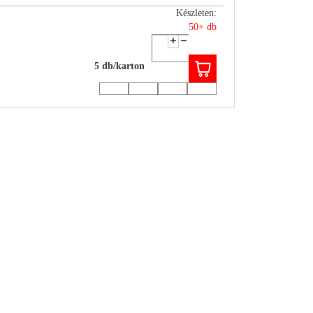
Készleten:
50+ db
5 db/karton