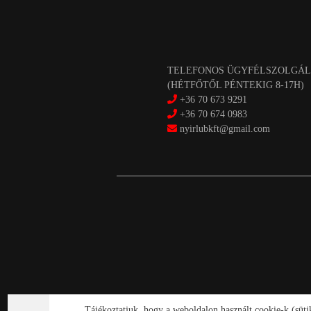
TELEFONOS ÜGYFÉLSZOLGÁL
(HÉTFŐTŐL PÉNTEKIG 8-17H)
+36 70 673 9291
+36 70 674 0983
nyirlubkft@gmail.com
Tájékoztatjuk, hogy a weboldalon használt cookie-k (süt