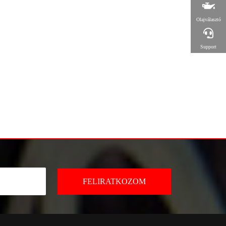
Olajválasztó
Support