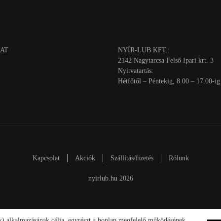
AT
NYÍR-LUB KFT.:
2142 Nagytarcsa Felső Ipari krt. 3
Nyitvatartás:
Hétfőtől – Péntekig, 8.00 – 17.00-ig
Kapcsolat
Akciók
Szállítás/fizetés
Rólunk
nyirlub.hu 2026
ik) alkalmazásának célja, egyrészt a honlap megfelelő működésének