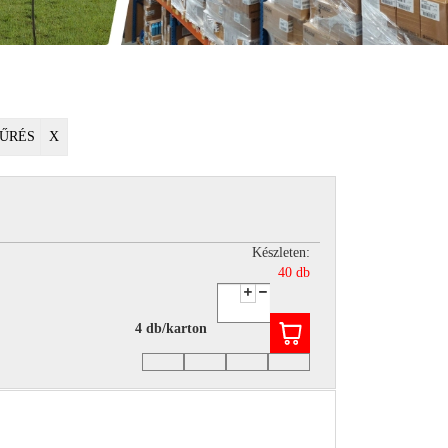
ŰRÉS
X
Készleten:
40 db
4 db/karton