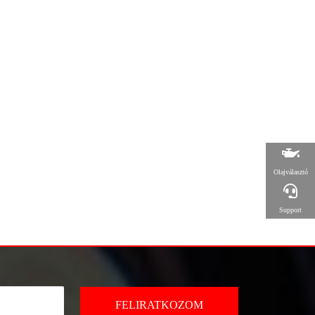
Olajválasztó
Support