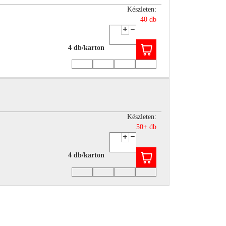
Készleten:
40 db
4 db/karton
Készleten:
50+ db
4 db/karton