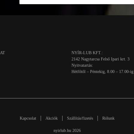
AT
NYÍR-LUB KFT.:
2142 Nagytarcsa Felső Ipari krt. 3
Nyitvatartás:
Hétfőtől – Péntekig, 8.00 – 17.00-ig
Kapcsolat
Akciók
Szállítás/fizetés
Rólunk
nyirlub.hu 2026