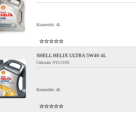
Kiszerelés: 4L
db/csomag (1 karton)
12db/csomag (1 karton)
db/csomag (1 karton)
12db/csomag (1 karton)
SHELL HELIX ULTRA 5W40 4L
Cikkszám: NYL13310
db/csomag (1 karton)
12db/csomag (1 karton)
Kiszerelés: 4L