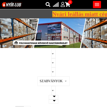
0

Nyári leállás miatt cégü
Bejelentkezés
AZ ÖN KOSARA ÜRES
Regisztráció
Termékek
REGISZTRÁCIÓ
KÖZLEKEDÉSI
KENŐANYAGOK
IPARI
KENŐANYAGOK
MÁRKÁK
SZABVÁNYOK
NORMÁK
VISZKOZITÁSOK
ADALÉKOK