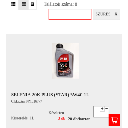
Találatok száma: 8
EGYÉB
SZŰRÉS
X
SPECIÁLIS
AJÁNLATOK
INFO
TELEFONOS
ÜGYFÉLSZOLGÁLAT
(HÉTFŐTŐL PÉNTEKIG 8-17H)
+36 70 673 9291
+36 70 674 0983
NYIRLUBKFT@GMAIL.COM
NYÍR-LUB KFT.:
2142 Nagytarcsa Felső Ipari krt. 3
Nyitvatartás:
SELENIA 20K PLUS (STAR) 5W40 1L
Hétfőtől – Péntekig, 8.00 – 17.00-ig
Cikkszám: NYL16777
(ebédidő 12.00-12.30 között)
Készleten:
Kiszerelés: 1L
3 db
20 db/karton