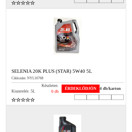
SELENIA 20K PLUS (STAR) 5W40 5L
Cikkszám: NYL16768
Készleten:
ÉRDEKLŐDJÖN
4 db/karton
Kiszerelés: 5L
0 db