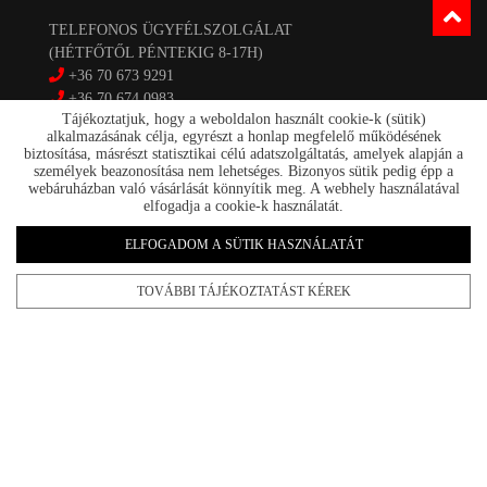
TELEFONOS ÜGYFÉLSZOLGÁLAT
(HÉTFŐTŐL PÉNTEKIG 8-17H)
+36 70 673 9291
+36 70 674 0983
Tájékoztatjuk, hogy a weboldalon használt cookie-k (sütik)
nyirlubkft@gmail.com
alkalmazásának célja, egyrészt a honlap megfelelő működésének
biztosítása, másrészt statisztikai célú adatszolgáltatás, amelyek alapján a
NYÍR-LUB KFT.:
személyek beazonosítása nem lehetséges. Bizonyos sütik pedig épp a
2142 Nagytarcsa Felső Ipari krt. 3
webáruházban való vásárlását könnyítik meg. A webhely használatával
Nyitvatartás:
elfogadja a cookie-k használatát.
Hétfőtől – Péntekig, 8.00 – 17.00-ig (ebédidő 12.00-12.30
ELFOGADOM A SÜTIK HASZNÁLATÁT
között)
TOVÁBBI TÁJÉKOZTATÁST KÉREK
Kapcsolat
Akciók
Szállítás/fizetés
Rólunk
nyirlub.hu 2026