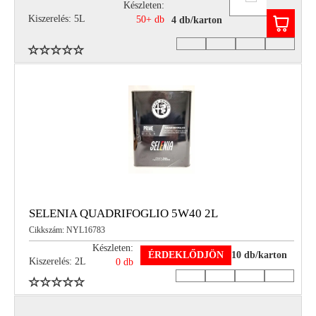
Készleten:
Kiszerelés: 5L
50+ db
4 db/karton
SELENIA QUADRIFOGLIO 5W40 2L
Cikkszám: NYL16783
Készleten:
ÉRDEKLŐDJÖN
10 db/karton
Kiszerelés: 2L
0 db