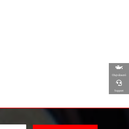
Olajválasztó
Support