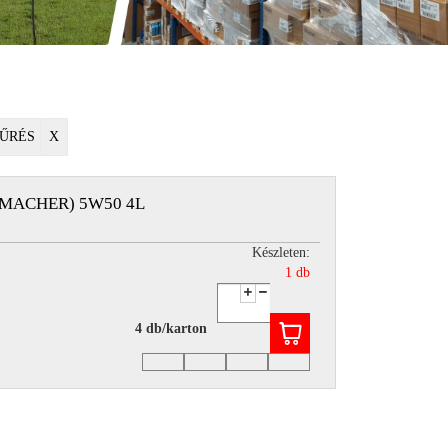
ŰRÉS
X
MACHER) 5W50 4L
Készleten:
1 db
4 db/karton