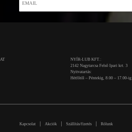
AT
NYÍR-LUB KFT.:
2142 Nagytarcsa Felső Ipari krt. 3
Nyitvatartás:
Hétfőtől – Péntekig, 8.00 – 17.00-ig
Kapcsolat
Akciók
Szállítás/fizetés
Rólunk