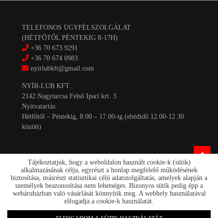
TELEFONOS ÜGYFÉLSZOLGÁLAT
(HÉTFŐTŐL PÉNTEKIG 8-17H)
+36 70 673 9291
+36 70 674 0983
nyirlubkft@gmail.com
NYÍR-LUB KFT.:
2142 Nagytarcsa Felső Ipari krt. 3
Nyitvatartás:
Hétfőtől – Péntekig, 8.00 – 17.00-ig (ebédidő 12.00-12.30
között)
Tájékoztatjuk, hogy a weboldalon használt cookie-k (sütik)
alkalmazásának célja, egyrészt a honlap megfelelő működésének
biztosítása, másrészt statisztikai célú adatszolgáltatás, amelyek alapján a
személyek beazonosítása nem lehetséges. Bizonyos sütik pedig épp a
Kapcsolat
webáruházban való vásárlását könnyítik meg. A webhely használatával
Akciók
elfogadja a cookie-k használatát.
Szállítás/fizetés
Rólunk