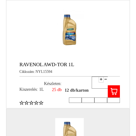
RAVENOL AWD-TOR 1L
Cikkszám: NYL15594
Készleten:
Kiszerelés: 1L
25 db
12 db/karton