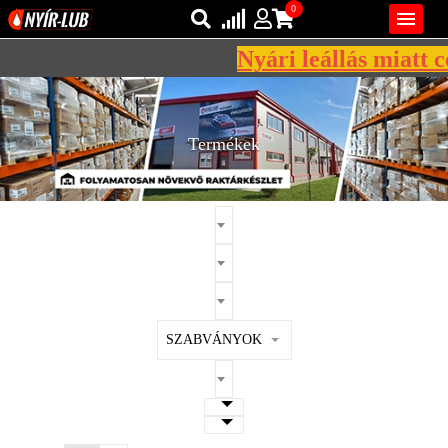
0

Nyári leállás miatt cé
Bejelentkezés
AZ ÖN KOSARA ÜRES
Regisztráció
Termékek
REGISZTRÁCIÓ
KÖZLEKEDÉSI
KENŐANYAGOK
IPARI
KENŐANYAGOK
MÁRKÁK
SZABVÁNYOK
NORMÁK
VISZKOZITÁSOK
ADALÉKOK