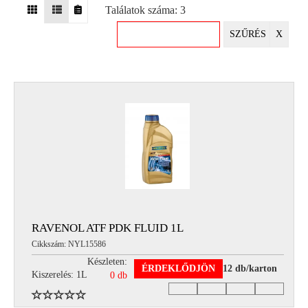
Találatok száma: 3
EGYÉB
SZŰRÉS
X
SPECIÁLIS
AJÁNLATOK
INFO
TELEFONOS
ÜGYFÉLSZOLGÁLAT
(HÉTFŐTŐL PÉNTEKIG 8-17H)
+36 70 673 9291
+36 70 674 0983
NYIRLUBKFT@GMAIL.COM
NYÍR-LUB KFT.:
2142 Nagytarcsa Felső Ipari krt. 3
Nyitvatartás:
RAVENOL ATF PDK FLUID 1L
Hétfőtől – Péntekig, 8.00 – 17.00-ig
Cikkszám: NYL15586
(ebédidő 12.00-12.30 között)
Készleten:
ÉRDEKLŐDJÖN
12 db/karton
Kiszerelés: 1L
0 db