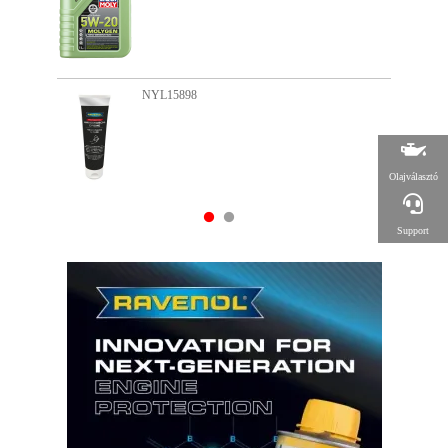
NYL15906
Olajválasztó
Support