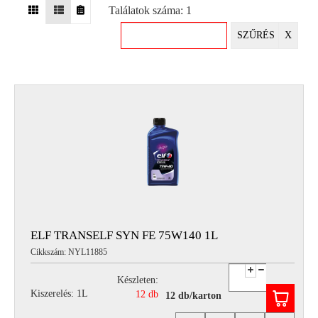
Találatok száma: 1
EGYÉB
SZŰRÉS
X
SPECIÁLIS
AJÁNLATOK
INFO
TELEFONOS
ÜGYFÉLSZOLGÁLAT
(HÉTFŐTŐL PÉNTEKIG 8-17H)
+36 70 673 9291
+36 70 674 0983
NYIRLUBKFT@GMAIL.COM
NYÍR-LUB KFT.:
2142 Nagytarcsa Felső Ipari krt. 3
Nyitvatartás:
ELF TRANSELF SYN FE 75W140 1L
Hétfőtől – Péntekig, 8.00 – 17.00-ig
Cikkszám: NYL11885
(ebédidő 12.00-12.30 között)
Készleten:
Kiszerelés: 1L
12 db
12 db/karton