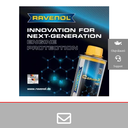
Olajválasztó
Support