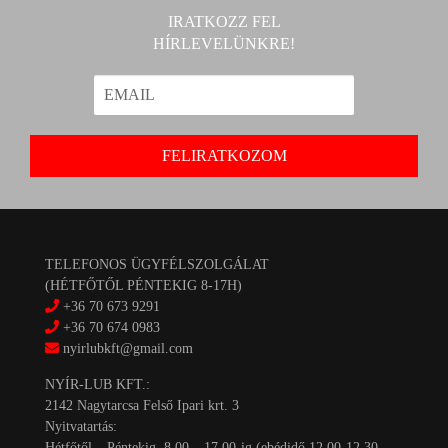
IRATKOZZ FEL
HÍRLEVELÜNKRE!
TELEFONOS ÜGYFÉLSZOLGÁLAT
(HÉTFŐTŐL PÉNTEKIG 8-17H)
+36 70 673 9291
+36 70 674 0983
nyirlubkft@gmail.com
NYÍR-LUB KFT.:
2142 Nagytarcsa Felső Ipari krt. 3
Nyitvatartás:
Hétfőtől – Péntekig, 8.00 – 17.00-ig (ebédidő 12.00-12.30