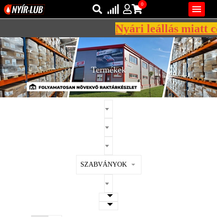
0

Nyári leállás miatt cé
Bejelentkezés
AZ ÖN KOSARA ÜRES
Regisztráció
Termékek
REGISZTRÁCIÓ
KÖZLEKEDÉSI
KENŐANYAGOK
IPARI
KENŐANYAGOK
MÁRKÁK
SZABVÁNYOK
NORMÁK
VISZKOZITÁSOK
ADALÉKOK