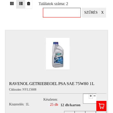
Találatok száma: 2
EGYÉB
SZŰRÉS
X
SPECIÁLIS
AJÁNLATOK
INFO
TELEFONOS
ÜGYFÉLSZOLGÁLAT
(HÉTFŐTŐL PÉNTEKIG 8-17H)
+36 70 673 9291
+36 70 674 0983
NYIRLUBKFT@GMAIL.COM
NYÍR-LUB KFT.:
2142 Nagytarcsa Felső Ipari krt. 3
Nyitvatartás:
RAVENOL GETRIEBEOEL PSA SAE 75W80 1L
Hétfőtől – Péntekig, 8.00 – 17.00-ig
Cikkszám: NYL15608
(ebédidő 12.00-12.30 között)
Készleten:
Kiszerelés: 1L
25 db
12 db/karton