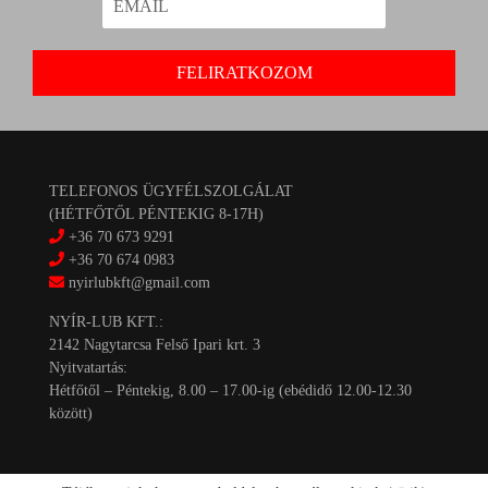
TELEFONOS ÜGYFÉLSZOLGÁLAT
(HÉTFŐTŐL PÉNTEKIG 8-17H)
+36 70 673 9291
+36 70 674 0983
nyirlubkft@gmail.com
NYÍR-LUB KFT.:
2142 Nagytarcsa Felső Ipari krt. 3
Nyitvatartás:
Hétfőtől – Péntekig, 8.00 – 17.00-ig (ebédidő 12.00-12.30
között)