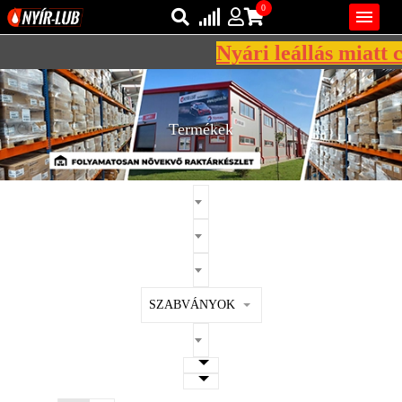
0

Nyári leállás miatt c
Bejelentkezés
AZ ÖN KOSARA ÜRES
Regisztráció
Termékek
REGISZTRÁCIÓ
KÖZLEKEDÉSI
KENŐANYAGOK
IPARI
KENŐANYAGOK
MÁRKÁK
SZABVÁNYOK
NORMÁK
VISZKOZITÁSOK
ADALÉKOK