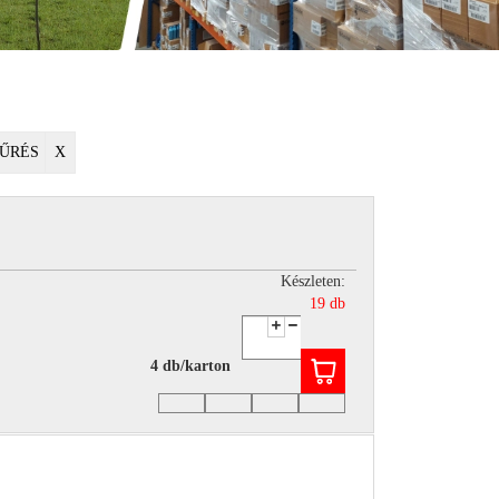
ŰRÉS
X
Készleten:
19 db
4 db/karton