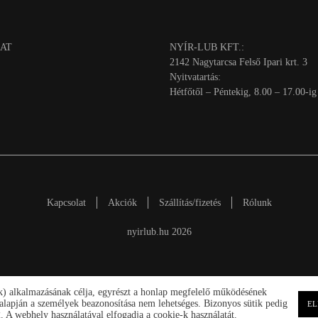
AT
NYÍR-LUB KFT.:
2142 Nagytarcsa Felső Ipari krt. 3
Nyitvatartás:
Hétfőtől – Péntekig, 8.00 – 17.00-ig
Kapcsolat
Akciók
Szállítás/fizetés
Rólunk
nyirlub.hu 2026
ik) alkalmazásának célja, egyrészt a honlap megfelelő működésének
ek alapján a személyek beazonosítása nem lehetséges. Bizonyos sütik pedig
EL
 A webhely használatával elfogadja a cookie-k használatát.