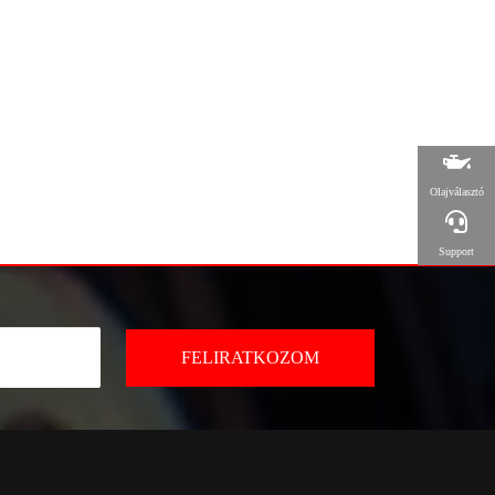
Olajválasztó
Support