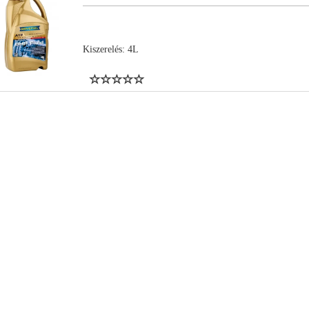
Kiszerelés: 4L
NYL16766
NYL15763
NYL12366
NYL15516
NYL13392
NYL11423