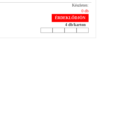
Készleten:
0 db
ÉRDEKLŐDJÖN
4 db/karton