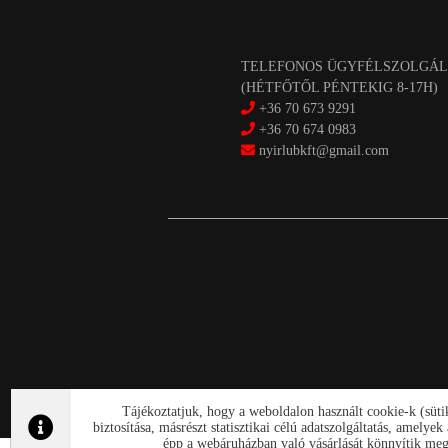
TELEFONOS ÜGYFÉLSZOLGÁL
(HÉTFŐTŐL PÉNTEKIG 8-17H)
+36 70 673 9291
+36 70 674 0983
nyirlubkft@gmail.com
Tájékoztatjuk, hogy a weboldalon használt cookie-k (süt
biztosítása, másrészt statisztikai célú adatszolgáltatás, amely
épp a webáruházban való vásárlását könnyítik meg.