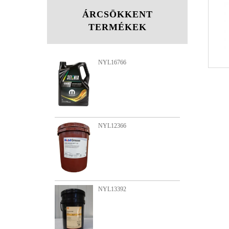
ÁRCSÖKKENT
TERMÉKEK
NYL16766
NYL15763
NYL12366
NYL15516
NYL13392
NYL11423