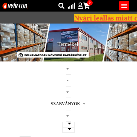
0

Nyári leállás miatt c
Bejelentkezés
AZ ÖN KOSARA ÜRES
Regisztráció
Termékek
REGISZTRÁCIÓ
KÖZLEKEDÉSI
KENŐANYAGOK
IPARI
KENŐANYAGOK
MÁRKÁK
SZABVÁNYOK
NORMÁK
VISZKOZITÁSOK
ADALÉKOK