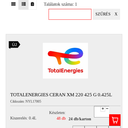
Találatok száma: 1
EGYÉB
SZŰRÉS
X
SPECIÁLIS
AJÁNLATOK
INFO
ÚJ
TELEFONOS
ÜGYFÉLSZOLGÁLAT
(HÉTFŐTŐL PÉNTEKIG 8-17H)
+36 70 673 9291
+36 70 674 0983
NYIRLUBKFT@GMAIL.COM
NYÍR-LUB KFT.:
2142 Nagytarcsa Felső Ipari krt. 3
Nyitvatartás:
TOTALENERGIES CERAN XM 220 425 G 0.425L
Hétfőtől – Péntekig, 8.00 – 17.00-ig
Cikkszám: NYL17005
(ebédidő 12.00-12.30 között)
Készleten:
Kiszerelés: 0.4L
48 db
24 db/karton