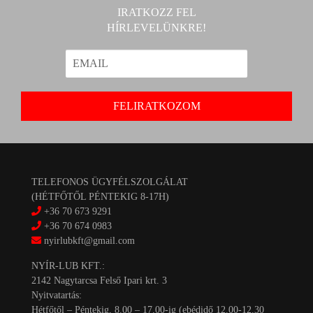
IRATKOZZ FEL
HÍRLEVELÜNKRE!
TELEFONOS ÜGYFÉLSZOLGÁLAT
(HÉTFŐTŐL PÉNTEKIG 8-17H)
+36 70 673 9291
+36 70 674 0983
nyirlubkft@gmail.com
NYÍR-LUB KFT.:
2142 Nagytarcsa Felső Ipari krt. 3
Nyitvatartás:
Hétfőtől – Péntekig, 8.00 – 17.00-ig (ebédidő 12.00-12.30