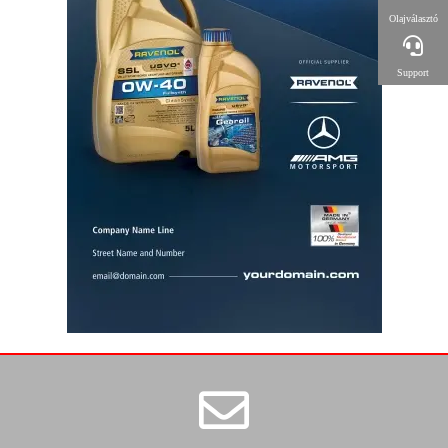
Olajválasztó
Support