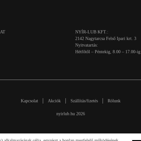
AT
NYÍR-LUB KFT.:
2142 Nagytarcsa Felső Ipari krt. 3
Nyitvatartás:
Hétfőtől – Péntekig, 8.00 – 17.00-ig
Kapcsolat
Akciók
Szállítás/fizetés
Rólunk
nyirlub.hu 2026
ik) alkalmazásának célja, egyrészt a honlap megfelelő működésének