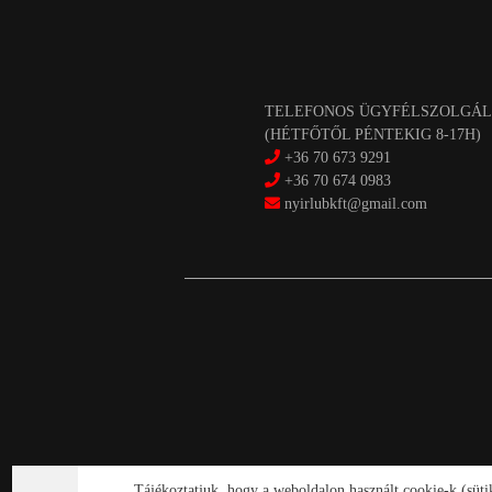
TELEFONOS ÜGYFÉLSZOLGÁL
(HÉTFŐTŐL PÉNTEKIG 8-17H)
+36 70 673 9291
+36 70 674 0983
nyirlubkft@gmail.com
Tájékoztatjuk, hogy a weboldalon használt cookie-k (süt