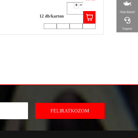
Olajválasztó
12 db/karton
Support