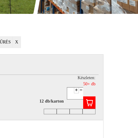
ŰRÉS
X
Készleten:
50+ db
12 db/karton