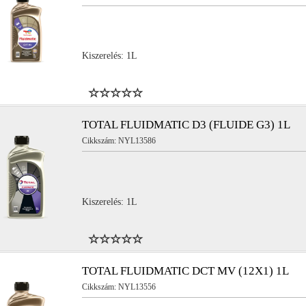
Kiszerelés: 1L
db/csomag (1 karton)
12db/csomag (1 karton)
db/csomag (1 karton)
12db/csomag (1 karton)
TOTAL FLUIDMATIC D3 (FLUIDE G3) 1L
Cikkszám: NYL13586
db/csomag (1 karton)
12db/csomag (1 karton)
Kiszerelés: 1L
TOTAL FLUIDMATIC DCT MV (12X1) 1L
Cikkszám: NYL13556