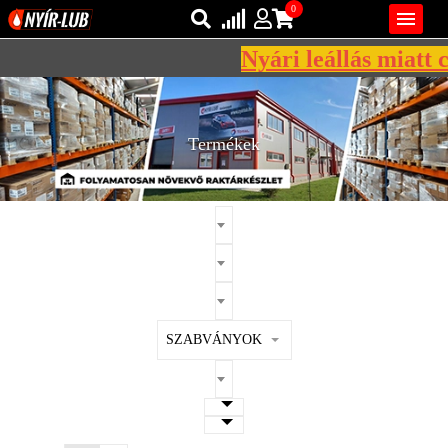
0

Nyári leállás miatt c
Bejelentkezés
AZ ÖN KOSARA ÜRES
Regisztráció
Termékek
REGISZTRÁCIÓ
KÖZLEKEDÉSI
KENŐANYAGOK
IPARI
KENŐANYAGOK
MÁRKÁK
SZABVÁNYOK
NORMÁK
VISZKOZITÁSOK
ADALÉKOK