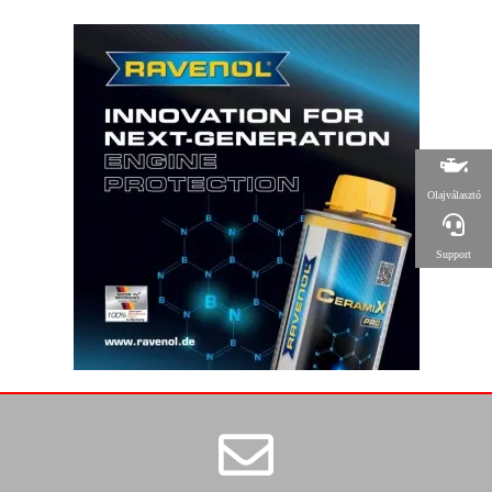
Olajválasztó
Support