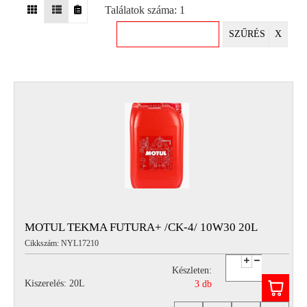
Találatok száma: 1
EGYÉB
SZŰRÉS
X
SPECIÁLIS
AJÁNLATOK
INFO
TELEFONOS
ÜGYFÉLSZOLGÁLAT
(HÉTFŐTŐL PÉNTEKIG 8-17H)
+36 70 673 9291
+36 70 674 0983
NYIRLUBKFT@GMAIL.COM
NYÍR-LUB KFT.:
2142 Nagytarcsa Felső Ipari krt. 3
Nyitvatartás:
MOTUL TEKMA FUTURA+ /CK-4/ 10W30 20L
Hétfőtől – Péntekig, 8.00 – 17.00-ig
Cikkszám: NYL17210
(ebédidő 12.00-12.30 között)
Készleten:
Kiszerelés: 20L
3 db