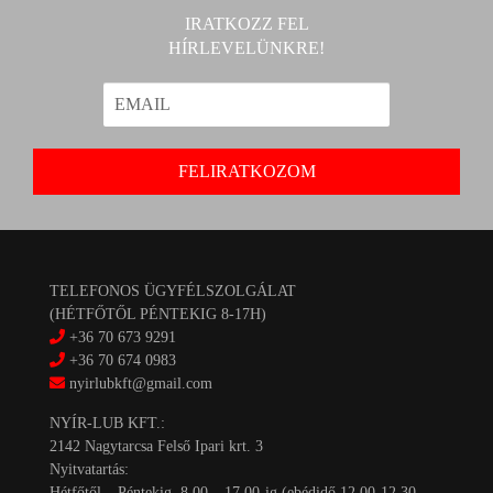
IRATKOZZ FEL
HÍRLEVELÜNKRE!
TELEFONOS ÜGYFÉLSZOLGÁLAT
(HÉTFŐTŐL PÉNTEKIG 8-17H)
+36 70 673 9291
+36 70 674 0983
nyirlubkft@gmail.com
NYÍR-LUB KFT.:
2142 Nagytarcsa Felső Ipari krt. 3
Nyitvatartás:
Hétfőtől – Péntekig, 8.00 – 17.00-ig (ebédidő 12.00-12.30