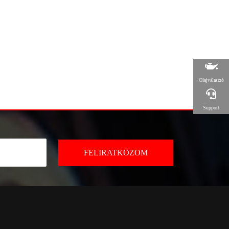
Olajválasztó
Support