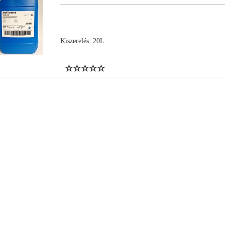
Kiszerelés: 20L
NYL15890
NYL11644
NYL15898
NYL15896
NYL16113
NYL15916