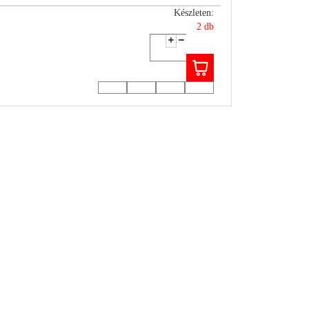
Készleten:
2 db