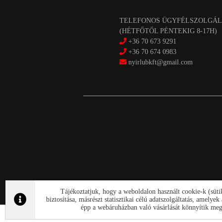
TELEFONOS ÜGYFÉLSZOLGÁL
(HÉTFŐTŐL PÉNTEKIG 8-17H)
+36 70 673 9291
+36 70 674 0983
nyirlubkft@gmail.com
Tájékoztatjuk, hogy a weboldalon használt cookie-k (süt
biztosítása, másrészt statisztikai célú adatszolgáltatás, amely
épp a webáruházban való vásárlását könnyítik meg.