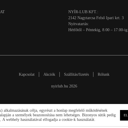
AT
NYÍR-LUB KFT.:
2142 Nagytarcsa Felső Ipari krt. 3
Nyitvatartás:
Hétfőtől – Péntekig, 8.00 – 17.00-ig
Kapcsolat
Akciók
Szállítás/fizetés
Rólunk
nyirlub.hu 2026
ik) alkalmazásának célja, egyrészt a honlap megfelelő működésének
ek alapján a személyek beazonosítása nem lehetséges. Bizonyos sütik pedig
EL
 A webhely használatával elfogadja a cookie-k használatát.