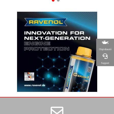
Olajválasztó
Support