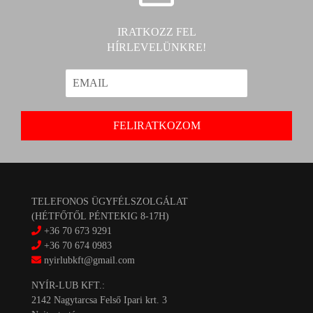
IRATKOZZ FEL
HÍRLEVELÜNKRE!
TELEFONOS ÜGYFÉLSZOLGÁLAT
(HÉTFŐTŐL PÉNTEKIG 8-17H)
+36 70 673 9291
+36 70 674 0983
nyirlubkft@gmail.com
NYÍR-LUB KFT.:
2142 Nagytarcsa Felső Ipari krt. 3