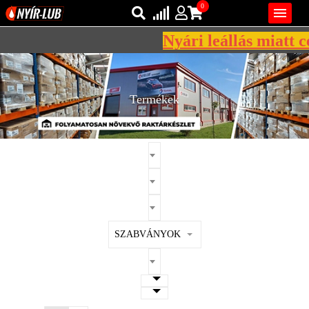
0

Nyári leállás miatt cé
Bejelentkezés
AZ ÖN KOSARA ÜRES
Regisztráció
Termékek
REGISZTRÁCIÓ
KÖZLEKEDÉSI
KENŐANYAGOK
IPARI
KENŐANYAGOK
MÁRKÁK
SZABVÁNYOK
NORMÁK
VISZKOZITÁSOK
ADALÉKOK