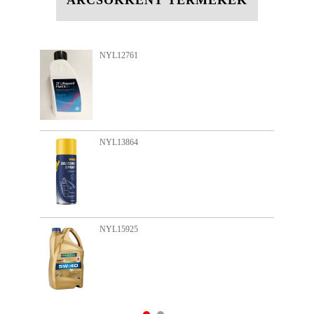
ÁRCSÖKKENT TERMÉKEK
NYL12761
NYL13864
NYL15925