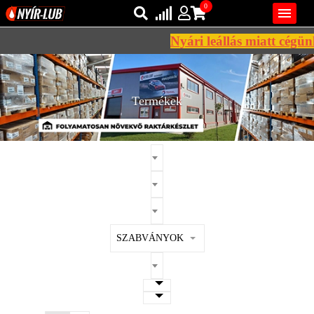
0

Nyári leállás miatt cégünk
Bejelentkezés
AZ ÖN KOSARA ÜRES
Regisztráció
Termékek
REGISZTRÁCIÓ
KÖZLEKEDÉSI
KENŐANYAGOK
IPARI
KENŐANYAGOK
MÁRKÁK
SZABVÁNYOK
NORMÁK
VISZKOZITÁSOK
ADALÉKOK