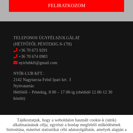
TELEFONOS ÜGYFÉLSZOLGÁLAT
(HÉTFŐTŐL PÉNTEKIG 8-17H)
+36 70 673 9291
+36 70 674 0983
nyirlubkft@gmail.com
NYÍR-LUB KFT.:
2142 Nagytarcsa Felső Ipari krt. 3
Nyitvatartás:
Hétfőtől – Péntekig, 8.00 – 17.00-ig (ebédidő 12.00-12.30
között)
Tájékoztatjuk, hogy a weboldalon használt cookie-k (sütik)
alkalmazásának célja, egyrészt a honlap megfelelő működésének
biztosítása, másrészt statisztikai célú adatszolgáltatás, amelyek alapján a