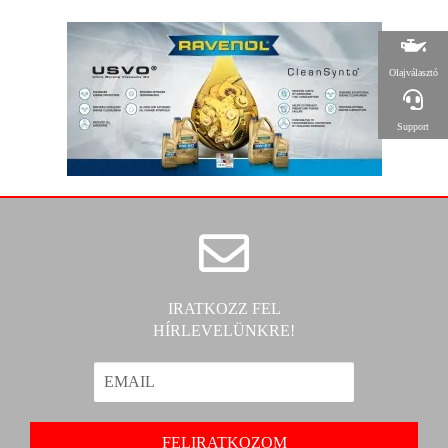
Olajválasztó
Support
IRATKOZZ FEL
HÍRLEVELÜNKRE!