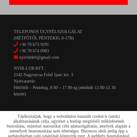
TELEFONOS ÜGYFÉLSZOLGÁLAT
(HÉTFŐTŐL PÉNTEKIG 8-17H)
+36 70 673 9291
+36 70 674 0983
nyirlubkft@gmail.com
NYÍR-LUB KFT.:
2142 Nagytarcsa Felső Ipari krt. 3
Nyitvatartás:
Hétfőtől – Péntekig, 8.00 – 17.00-ig (ebédidő 12.00-12.30
között)
Tájékoztatjuk, hogy a weboldalon használt cookie-k (sütik)
alkalmazásának célja, egyrészt a honlap megfelelő működésének
biztosítása, másrészt statisztikai célú adatszolgáltatás, amelyek alapján a
személyek beazonosítása nem lehetséges. Bizonyos sütik pedig épp a
Kapcsolat
webáruházban való vásárlását könnyítik meg. A webhely használatával
Akciók