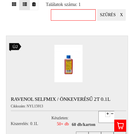
Találatok száma: 1
EGYÉB
SZŰRÉS
X
SPECIÁLIS
AJÁNLATOK
INFO
ÚJ
TELEFONOS
ÜGYFÉLSZOLGÁLAT
(HÉTFŐTŐL PÉNTEKIG 8-17H)
+36 70 673 9291
+36 70 674 0983
NYIRLUBKFT@GMAIL.COM
NYÍR-LUB KFT.:
2142 Nagytarcsa Felső Ipari krt. 3
Nyitvatartás:
RAVENOL SELFMIX / ÖNKEVERÉSŰ 2T 0.1L
Hétfőtől – Péntekig, 8.00 – 17.00-ig
Cikkszám: NYL15913
(ebédidő 12.00-12.30 között)
Készleten:
Kiszerelés: 0.1L
50+ db
60 db/karton