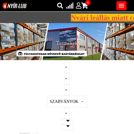
0

Nyári leállás miatt cé
Bejelentkezés
AZ ÖN KOSARA ÜRES
Regisztráció
Termékek
REGISZTRÁCIÓ
KÖZLEKEDÉSI
KENŐANYAGOK
IPARI
KENŐANYAGOK
MÁRKÁK
SZABVÁNYOK
NORMÁK
VISZKOZITÁSOK
ADALÉKOK