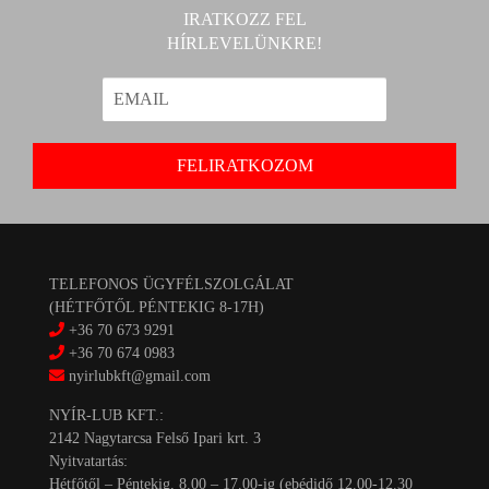
IRATKOZZ FEL
HÍRLEVELÜNKRE!
TELEFONOS ÜGYFÉLSZOLGÁLAT
(HÉTFŐTŐL PÉNTEKIG 8-17H)
+36 70 673 9291
+36 70 674 0983
nyirlubkft@gmail.com
NYÍR-LUB KFT.:
2142 Nagytarcsa Felső Ipari krt. 3
Nyitvatartás:
Hétfőtől – Péntekig, 8.00 – 17.00-ig (ebédidő 12.00-12.30