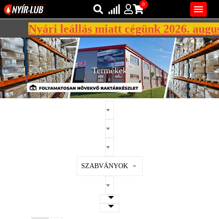
0

Nyári leállás miatt cégünk 2026. auguszt
Bejelentkezés
AZ ÖN KOSARA ÜRES
Regisztráció
Termékek
REGISZTRÁCIÓ
KÖZLEKEDÉSI
KENŐANYAGOK
IPARI
KENŐANYAGOK
MÁRKÁK
SZABVÁNYOK
NORMÁK
VISZKOZITÁSOK
ADALÉKOK