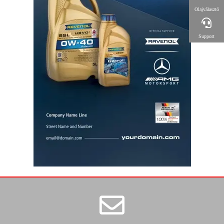
Olajválasztó
Support