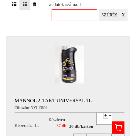
Találatok száma: 1
EGYÉB
SZŰRÉS
X
SPECIÁLIS
AJÁNLATOK
INFO
TELEFONOS
ÜGYFÉLSZOLGÁLAT
(HÉTFŐTŐL PÉNTEKIG 8-17H)
+36 70 673 9291
+36 70 674 0983
NYIRLUBKFT@GMAIL.COM
NYÍR-LUB KFT.:
2142 Nagytarcsa Felső Ipari krt. 3
Nyitvatartás:
MANNOL 2-TAKT UNIVERSAL 1L
Hétfőtől – Péntekig, 8.00 – 17.00-ig
Cikkszám: NYL13804
(ebédidő 12.00-12.30 között)
Készleten:
Kiszerelés: 1L
37 db
20 db/karton