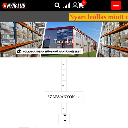
0

Nyári leállás miatt c
Bejelentkezés
AZ ÖN KOSARA ÜRES
Regisztráció
Termékek
REGISZTRÁCIÓ
KÖZLEKEDÉSI
KENŐANYAGOK
IPARI
KENŐANYAGOK
MÁRKÁK
SZABVÁNYOK
NORMÁK
VISZKOZITÁSOK
ADALÉKOK