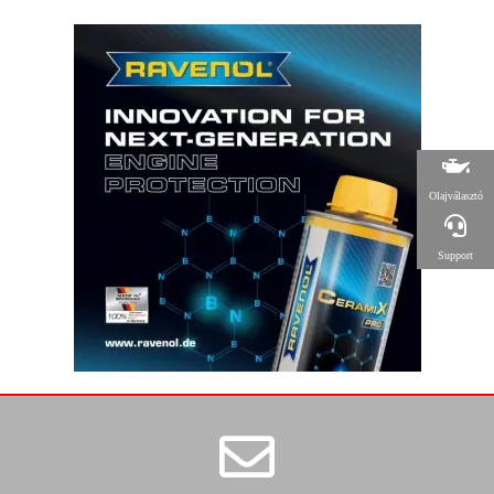
Olajválasztó
Support