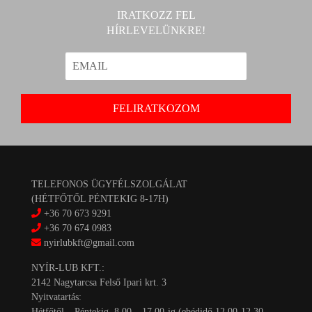
IRATKOZZ FEL
HÍRLEVELÜNKRE!
TELEFONOS ÜGYFÉLSZOLGÁLAT
(HÉTFŐTŐL PÉNTEKIG 8-17H)
+36 70 673 9291
+36 70 674 0983
nyirlubkft@gmail.com
NYÍR-LUB KFT.:
2142 Nagytarcsa Felső Ipari krt. 3
Nyitvatartás:
Hétfőtől – Péntekig, 8.00 – 17.00-ig (ebédidő 12.00-12.30