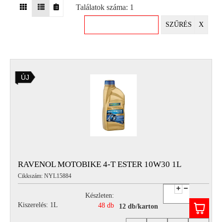
Találatok száma: 1
EGYÉB
SZŰRÉS
X
SPECIÁLIS
AJÁNLATOK
INFO
ÚJ
TELEFONOS
ÜGYFÉLSZOLGÁLAT
(HÉTFŐTŐL PÉNTEKIG 8-17H)
+36 70 673 9291
+36 70 674 0983
NYIRLUBKFT@GMAIL.COM
NYÍR-LUB KFT.:
2142 Nagytarcsa Felső Ipari krt. 3
Nyitvatartás:
RAVENOL MOTOBIKE 4-T ESTER 10W30 1L
Hétfőtől – Péntekig, 8.00 – 17.00-ig
Cikkszám: NYL15884
(ebédidő 12.00-12.30 között)
Készleten:
Kiszerelés: 1L
48 db
12 db/karton