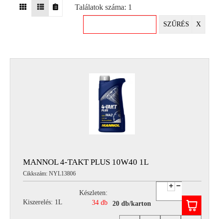
Találatok száma: 1
EGYÉB
SZŰRÉS
X
SPECIÁLIS
AJÁNLATOK
INFO
TELEFONOS
ÜGYFÉLSZOLGÁLAT
(HÉTFŐTŐL PÉNTEKIG 8-17H)
+36 70 673 9291
+36 70 674 0983
NYIRLUBKFT@GMAIL.COM
NYÍR-LUB KFT.:
2142 Nagytarcsa Felső Ipari krt. 3
Nyitvatartás:
MANNOL 4-TAKT PLUS 10W40 1L
Hétfőtől – Péntekig, 8.00 – 17.00-ig
Cikkszám: NYL13806
(ebédidő 12.00-12.30 között)
Készleten:
Kiszerelés: 1L
34 db
20 db/karton