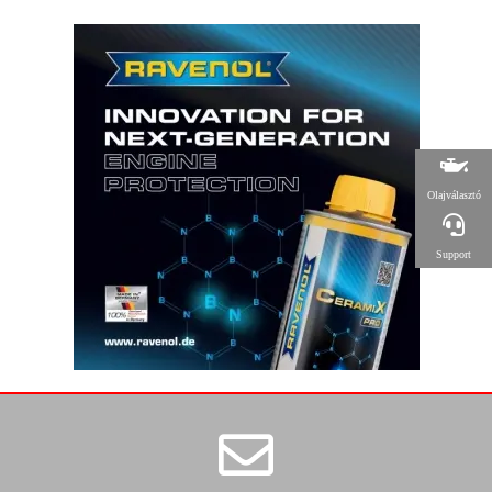
Olajválasztó
Support