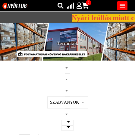
0

Nyári leállás miatt cé
Bejelentkezés
AZ ÖN KOSARA ÜRES
Regisztráció
Termékek
REGISZTRÁCIÓ
KÖZLEKEDÉSI
KENŐANYAGOK
IPARI
KENŐANYAGOK
MÁRKÁK
SZABVÁNYOK
NORMÁK
VISZKOZITÁSOK
ADALÉKOK