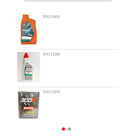
NYL13024
N
NYL11590
N
NYL12670
N