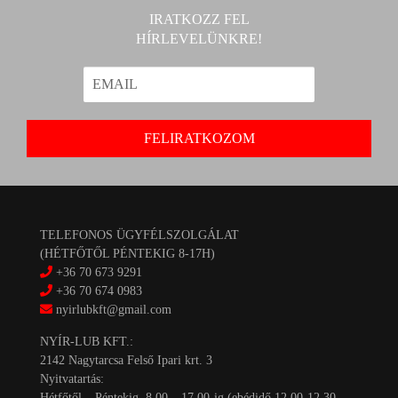
IRATKOZZ FEL
HÍRLEVELÜNKRE!
TELEFONOS ÜGYFÉLSZOLGÁLAT
(HÉTFŐTŐL PÉNTEKIG 8-17H)
+36 70 673 9291
+36 70 674 0983
nyirlubkft@gmail.com
NYÍR-LUB KFT.:
2142 Nagytarcsa Felső Ipari krt. 3
Nyitvatartás:
Hétfőtől – Péntekig, 8.00 – 17.00-ig (ebédidő 12.00-12.30