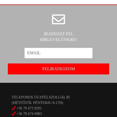
IRATKOZZ FEL
HÍRLEVELÜNKRE!
TELEFONOS ÜGYFÉLSZOLGÁLAT
(HÉTFŐTŐL PÉNTEKIG 8-17H)
+36 70 673 9291
+36 70 674 0983