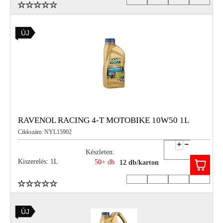
ÚJ
RAVENOL RACING 4-T MOTOBIKE 10W50 1L
Cikkszám: NYL15902
Készleten:
Kiszerelés: 1L
50+ db
12 db/karton
ÚJ