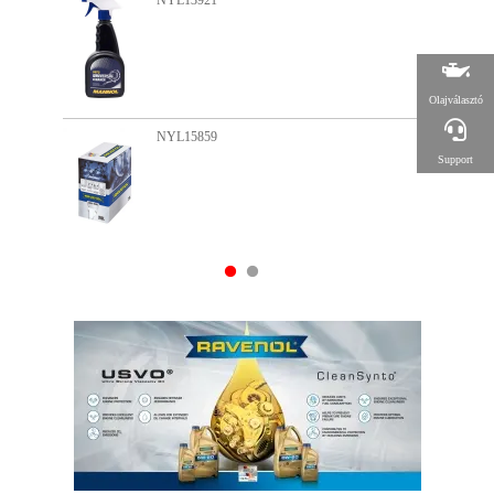
NYL13921
Olajválasztó
NYL15859
Support