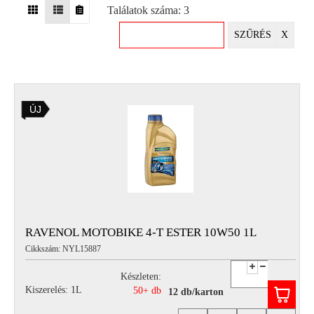
Találatok száma: 3
EGYÉB
SZŰRÉS
X
SPECIÁLIS
AJÁNLATOK
INFO
ÚJ
TELEFONOS
ÜGYFÉLSZOLGÁLAT
(HÉTFŐTŐL PÉNTEKIG 8-17H)
+36 70 673 9291
+36 70 674 0983
NYIRLUBKFT@GMAIL.COM
NYÍR-LUB KFT.:
2142 Nagytarcsa Felső Ipari krt. 3
Nyitvatartás:
RAVENOL MOTOBIKE 4-T ESTER 10W50 1L
Hétfőtől – Péntekig, 8.00 – 17.00-ig
Cikkszám: NYL15887
(ebédidő 12.00-12.30 között)
Készleten:
Kiszerelés: 1L
50+ db
12 db/karton