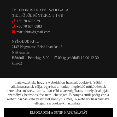
TELEFONOS ÜGYFÉLSZOLGÁLAT
(HÉTFŐTŐL PÉNTEKIG 8-17H)
+36 70 673 9291
+36 70 674 0983
nyirlubkft@gmail.com
NYÍR-LUB KFT.:
2142 Nagytarcsa Felső Ipari krt. 3
Nyitvatartás:
Hétfőtől – Péntekig, 8.00 – 17.00-ig (ebédidő 12.00-12.30
között)
Tájékoztatjuk, hogy a weboldalon használt cookie-k (sütik)
alkalmazásának célja, egyrészt a honlap megfelelő működésének
biztosítása, másrészt statisztikai célú adatszolgáltatás, amelyek alapján a
személyek beazonosítása nem lehetséges. Bizonyos sütik pedig épp a
Kapcsolat
webáruházban való vásárlását könnyítik meg. A webhely használatával
Akciók
elfogadja a cookie-k használatát.
Szállítás/fizetés
Rólunk
ELFOGADOM A SÜTIK HASZNÁLATÁT