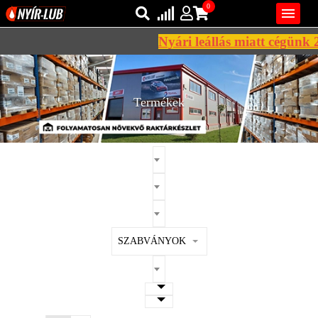
0

Nyári leállás miatt cégünk 20
Bejelentkezés
AZ ÖN KOSARA ÜRES
Regisztráció
Termékek
REGISZTRÁCIÓ
KÖZLEKEDÉSI
KENŐANYAGOK
IPARI
KENŐANYAGOK
MÁRKÁK
SZABVÁNYOK
NORMÁK
VISZKOZITÁSOK
ADALÉKOK