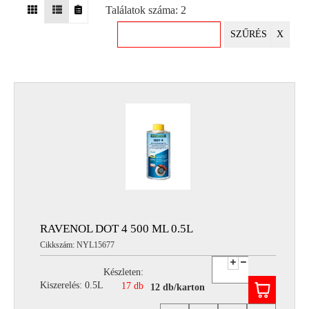
Találatok száma: 2
EGYÉB
SZŰRÉS
X
SPECIÁLIS
AJÁNLATOK
INFO
TELEFONOS
ÜGYFÉLSZOLGÁLAT
(HÉTFŐTŐL PÉNTEKIG 8-17H)
+36 70 673 9291
+36 70 674 0983
NYIRLUBKFT@GMAIL.COM
NYÍR-LUB KFT.:
2142 Nagytarcsa Felső Ipari krt. 3
Nyitvatartás:
RAVENOL DOT 4 500 ML 0.5L
Hétfőtől – Péntekig, 8.00 – 17.00-ig
Cikkszám: NYL15677
(ebédidő 12.00-12.30 között)
Készleten:
Kiszerelés: 0.5L
17 db
12 db/karton