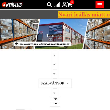
0

Nyári leállás miatt cé
Bejelentkezés
AZ ÖN KOSARA ÜRES
Regisztráció
Termékek
REGISZTRÁCIÓ
KÖZLEKEDÉSI
KENŐANYAGOK
IPARI
KENŐANYAGOK
MÁRKÁK
SZABVÁNYOK
NORMÁK
VISZKOZITÁSOK
ADALÉKOK