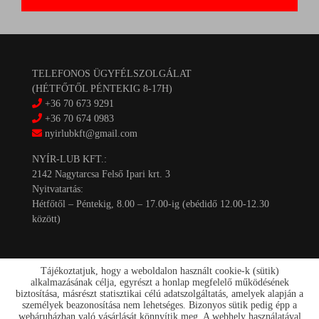
TELEFONOS ÜGYFÉLSZOLGÁLAT
(HÉTFŐTŐL PÉNTEKIG 8-17H)
+36 70 673 9291
+36 70 674 0983
nyirlubkft@gmail.com
NYÍR-LUB KFT.:
2142 Nagytarcsa Felső Ipari krt. 3
Nyitvatartás:
Hétfőtől – Péntekig, 8.00 – 17.00-ig (ebédidő 12.00-12.30
között)
Tájékoztatjuk, hogy a weboldalon használt cookie-k (sütik)
alkalmazásának célja, egyrészt a honlap megfelelő működésének
biztosítása, másrészt statisztikai célú adatszolgáltatás, amelyek alapján a
személyek beazonosítása nem lehetséges. Bizonyos sütik pedig épp a
Kapcsolat
webáruházban való vásárlását könnyítik meg. A webhely használatával
Akciók