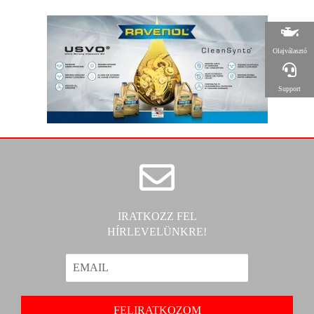
Olajválasztó
Support
IRATKOZZ FEL
HÍRLEVELÜNKRE!