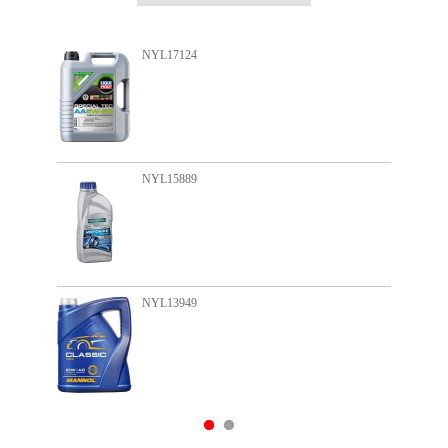
NYL17124
N
NYL15889
N
NYL13949
N