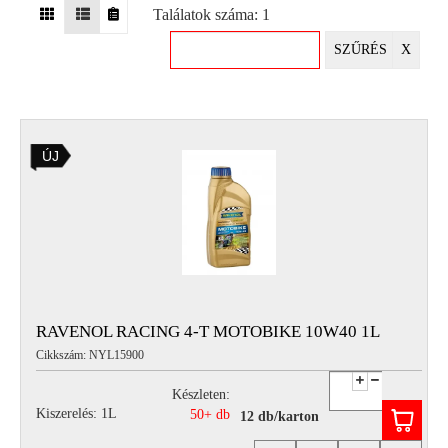
Találatok száma: 1
EGYÉB
SZŰRÉS
X
SPECIÁLIS
AJÁNLATOK
INFO
ÚJ
TELEFONOS
ÜGYFÉLSZOLGÁLAT
(HÉTFŐTŐL PÉNTEKIG 8-17H)
+36 70 673 9291
+36 70 674 0983
NYIRLUBKFT@GMAIL.COM
NYÍR-LUB KFT.:
2142 Nagytarcsa Felső Ipari krt. 3
Nyitvatartás:
RAVENOL RACING 4-T MOTOBIKE 10W40 1L
Hétfőtől – Péntekig, 8.00 – 17.00-ig
Cikkszám: NYL15900
(ebédidő 12.00-12.30 között)
Készleten:
Kiszerelés: 1L
50+ db
12 db/karton