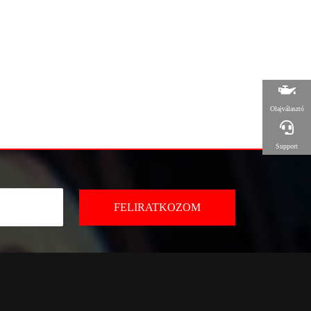
Olajválasztó
Support