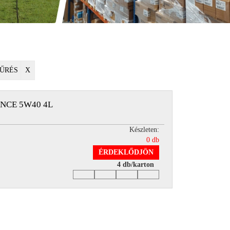
ŰRÉS
X
NCE 5W40 4L
Készleten:
0 db
ÉRDEKLŐDJÖN
4 db/karton