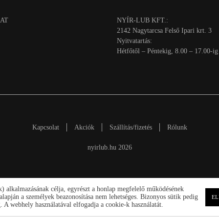
AT
NYÍR-LUB KFT.:
2142 Nagytarcsa Felső Ipari krt. 3
Nyitvatartás:
Hétfőtől – Péntekig, 8.00 – 17.00-ig
Kapcsolat
Akciók
Szállítás/fizetés
Rólunk
nyirlub.hu 2026
ik) alkalmazásának célja, egyrészt a honlap megfelelő működésének
ek alapján a személyek beazonosítása nem lehetséges. Bizonyos sütik pedig
EL
 A webhely használatával elfogadja a cookie-k használatát.