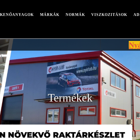
I KENŐANYAGOK
MÁRKÁK
NORMÁK
VISZKOZITÁSOK
AD
Nyári leál
Termékek