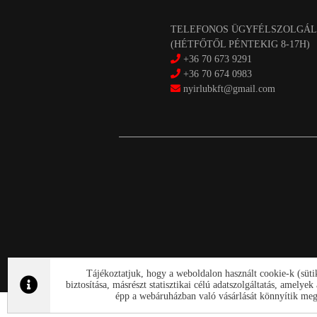
TELEFONOS ÜGYFÉLSZOLGÁL
(HÉTFŐTŐL PÉNTEKIG 8-17H)
+36 70 673 9291
+36 70 674 0983
nyirlubkft@gmail.com
Tájékoztatjuk, hogy a weboldalon használt cookie-k (süt
biztosítása, másrészt statisztikai célú adatszolgáltatás, amely
épp a webáruházban való vásárlását könnyítik meg.