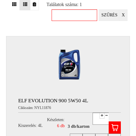
Találatok száma: 1
EGYÉB
SZŰRÉS
X
SPECIÁLIS
AJÁNLATOK
INFO
TELEFONOS
ÜGYFÉLSZOLGÁLAT
(HÉTFŐTŐL PÉNTEKIG 8-17H)
+36 70 673 9291
+36 70 674 0983
NYIRLUBKFT@GMAIL.COM
NYÍR-LUB KFT.:
2142 Nagytarcsa Felső Ipari krt. 3
Nyitvatartás:
ELF EVOLUTION 900 5W50 4L
Hétfőtől – Péntekig, 8.00 – 17.00-ig
Cikkszám: NYL11876
(ebédidő 12.00-12.30 között)
Készleten:
Kiszerelés: 4L
6 db
3 db/karton