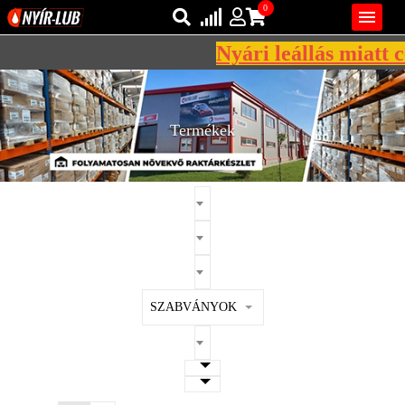
0

Nyári leállás miatt cé
Bejelentkezés
AZ ÖN KOSARA ÜRES
Regisztráció
Termékek
REGISZTRÁCIÓ
KÖZLEKEDÉSI
KENŐANYAGOK
IPARI
KENŐANYAGOK
MÁRKÁK
SZABVÁNYOK
NORMÁK
VISZKOZITÁSOK
ADALÉKOK