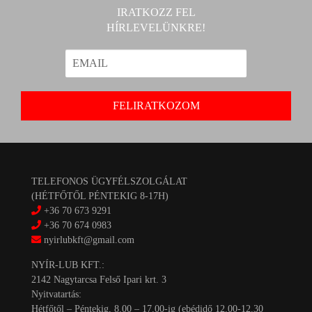
IRATKOZZ FEL
HÍRLEVELÜNKRE!
TELEFONOS ÜGYFÉLSZOLGÁLAT
(HÉTFŐTŐL PÉNTEKIG 8-17H)
+36 70 673 9291
+36 70 674 0983
nyirlubkft@gmail.com
NYÍR-LUB KFT.:
2142 Nagytarcsa Felső Ipari krt. 3
Nyitvatartás:
Hétfőtől – Péntekig, 8.00 – 17.00-ig (ebédidő 12.00-12.30