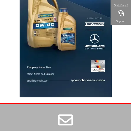
Olajválasztó
Support