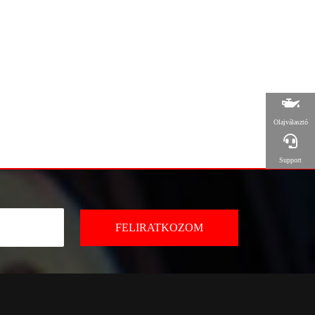
Olajválasztó
Support