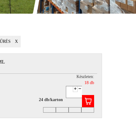
ŰRÉS
X
ML
Készleten:
18 db
24 db/karton