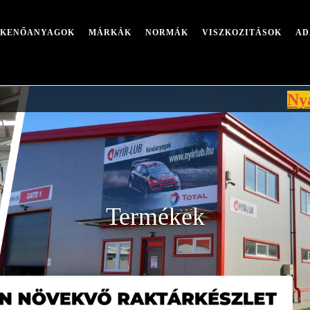
I KENŐANYAGOK
MÁRKÁK
NORMÁK
VISZKOZITÁSOK
AD
Nyári leál
Termékek