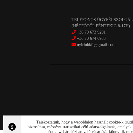
TELEFONOS ÜGYFÉLSZOLGÁL
(HÉTFŐTŐL PÉNTEKIG 8-17H)
+36 70 673 9291
+36 70 674 0983
nyirlubkft@gmail.com
Tájékoztatjuk, hogy a weboldalon használt cookie-k (süt
biztosítása, másrészt statisztikai célú adatszolgáltatás, amely
épp a webáruházban való vásárlását könnyítik meg.