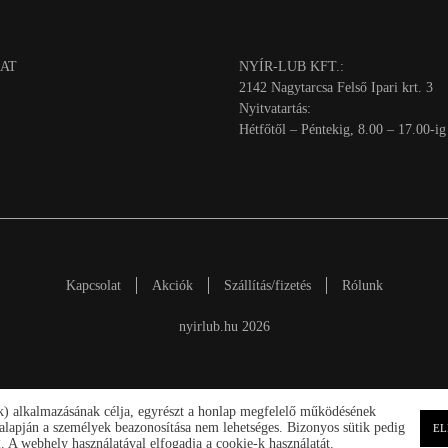
AT
NYÍR-LUB KFT.:
2142 Nagytarcsa Felső Ipari krt. 3
Nyitvatartás:
Hétfőtől – Péntekig, 8.00 – 17.00-ig
Kapcsolat
Akciók
Szállítás/fizetés
Rólunk
nyirlub.hu 2026
ik) alkalmazásának célja, egyrészt a honlap megfelelő működésének
ek alapján a személyek beazonosítása nem lehetséges. Bizonyos sütik pedig
EL
 A webhely használatával elfogadja a cookie-k használatát.