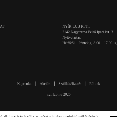
AT
NYÍR-LUB KFT.:
2142 Nagytarcsa Felső Ipari krt. 3
Nyitvatartás:
Hétfőtől – Péntekig, 8.00 – 17.00-ig
Kapcsolat
Akciók
Szállítás/fizetés
Rólunk
nyirlub.hu 2026
ik) alkalmazásának célja, egyrészt a honlap megfelelő működésének