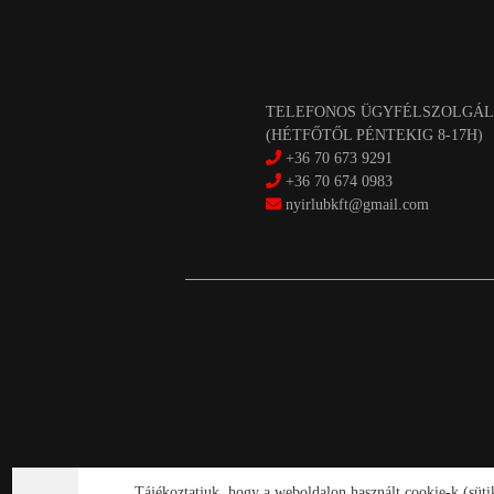
TELEFONOS ÜGYFÉLSZOLGÁL
(HÉTFŐTŐL PÉNTEKIG 8-17H)
+36 70 673 9291
+36 70 674 0983
nyirlubkft@gmail.com
Tájékoztatjuk, hogy a weboldalon használt cookie-k (süt