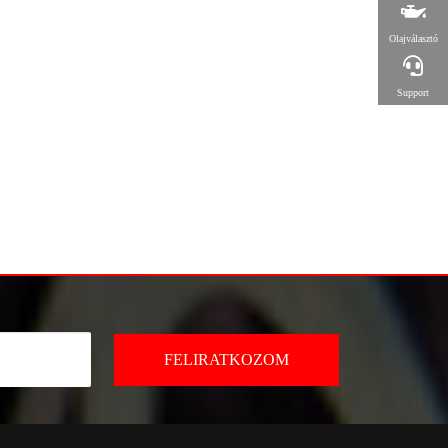
Olajválasztó
Support