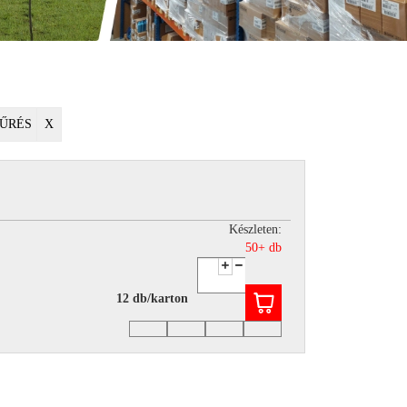
ŰRÉS
X
Készleten:
50+ db
12 db/karton