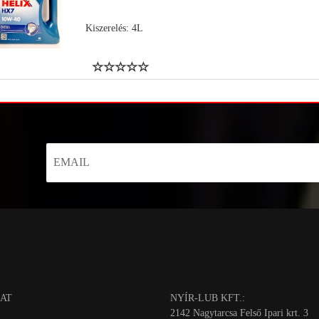
Kiszerelés: 4L
AT
NYÍR-LUB KFT.:
2142 Nagytarcsa Felső Ipari krt. 3