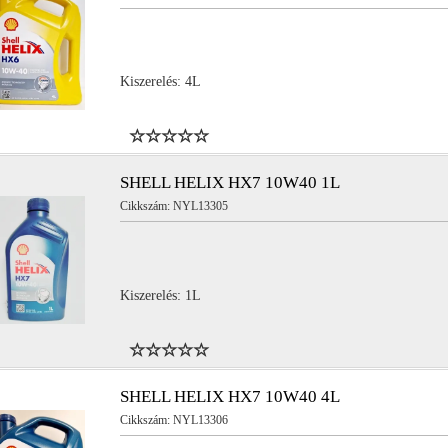
Kiszerelés: 4L
YL15884
NYL15896
YL15882
NYL15900
SHELL HELIX HX7 10W40 1L
Cikkszám: NYL13305
YL15888
NYL11645
Kiszerelés: 1L
SHELL HELIX HX7 10W40 4L
Cikkszám: NYL13306