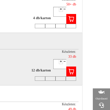
50+ db
4 db/karton
Készleten:
33 db
12 db/karton
Olajválasztó
Készleten:
49 db