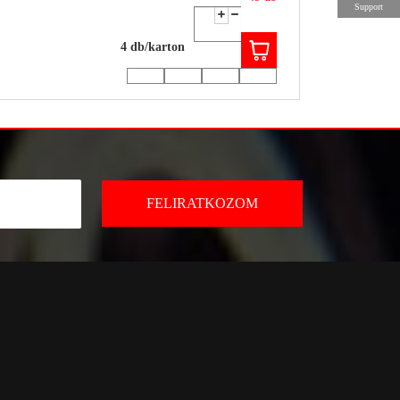
Support
4 db/karton