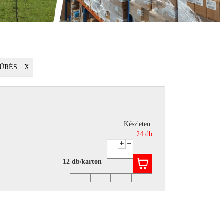
ŰRÉS
X
Készleten:
24 db
12 db/karton