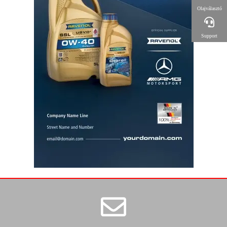
Olajválasztó
Support