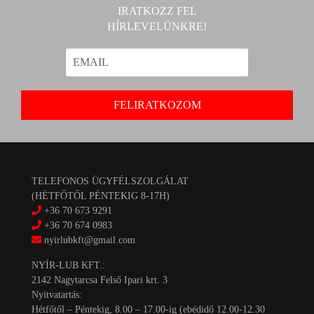
IRATKOZZ FEL
HÍRLEVELÜNKRE!
TELEFONOS ÜGYFÉLSZOLGÁLAT
(HÉTFŐTŐL PÉNTEKIG 8-17H)
+36 70 673 9291
+36 70 674 0983
nyirlubkft@gmail.com
NYÍR-LUB KFT.:
2142 Nagytarcsa Felső Ipari krt. 3
Nyitvatartás:
Hétfőtől – Péntekig, 8.00 – 17.00-ig (ebédidő 12.00-12.30