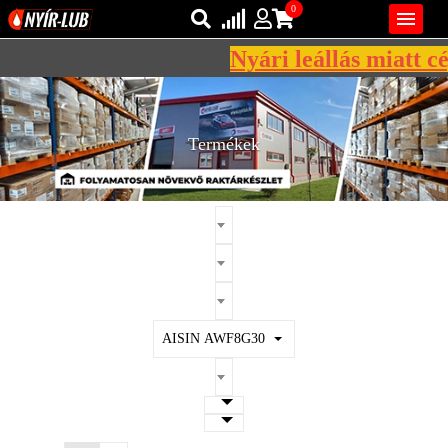
0

Nyári leállás miatt cég
Bejelentkezés
AZ ÖN KOSARA ÜRES
Regisztráció
Termékek
REGISZTRÁCIÓ
KÖZLEKEDÉSI
KENŐANYAGOK
IPARI
KENŐANYAGOK
MÁRKÁK
AISIN AWF8G30
NORMÁK
VISZKOZITÁSOK
ADALÉKOK