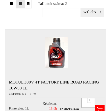
Találatok száma: 2
EGYÉB
SZŰRÉS
X
SPECIÁLIS
AJÁNLATOK
INFO
TELEFONOS
ÜGYFÉLSZOLGÁLAT
(HÉTFŐTŐL PÉNTEKIG 8-17H)
+36 70 673 9291
+36 70 674 0983
NYIRLUBKFT@GMAIL.COM
NYÍR-LUB KFT.:
2142 Nagytarcsa Felső Ipari krt. 3
Nyitvatartás:
MOTUL 300V 4T FACTORY LINE ROAD RACING
Hétfőtől – Péntekig, 8.00 – 17.00-ig
10W50 1L
(ebédidő 12.00-12.30 között)
Cikkszám: NYL17189
Készleten:
Kiszerelés: 1L
13 db
12 db/karton