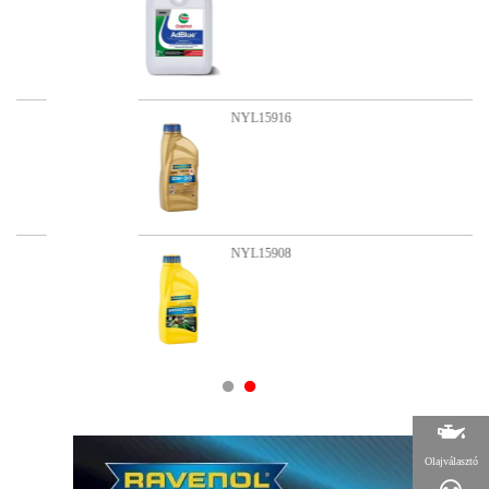
NYL15916
NYL15908
Olajválasztó