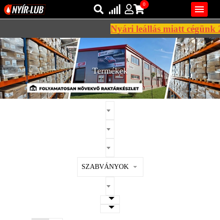
0

Nyári leállás miatt cégünk 20
Bejelentkezés
AZ ÖN KOSARA ÜRES
Regisztráció
Termékek
REGISZTRÁCIÓ
KÖZLEKEDÉSI
KENŐANYAGOK
IPARI
KENŐANYAGOK
MÁRKÁK
SZABVÁNYOK
NORMÁK
VISZKOZITÁSOK
ADALÉKOK