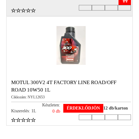
MOTUL 300V2 4T FACTORY LINE ROAD/OFF
ROAD 10W50 1L
Cikkszám: NYL12653
Készleten:
ÉRDEKLŐDJÖN
12 db/karton
Kiszerelés: 1L
0 db