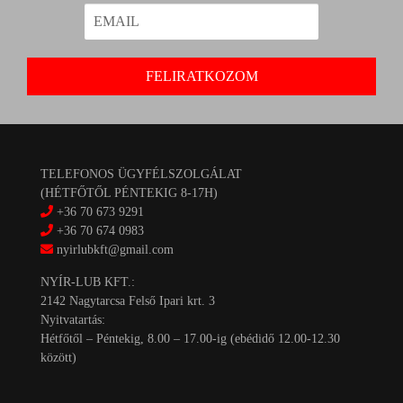
TELEFONOS ÜGYFÉLSZOLGÁLAT
(HÉTFŐTŐL PÉNTEKIG 8-17H)
+36 70 673 9291
+36 70 674 0983
nyirlubkft@gmail.com
NYÍR-LUB KFT.:
2142 Nagytarcsa Felső Ipari krt. 3
Nyitvatartás:
Hétfőtől – Péntekig, 8.00 – 17.00-ig (ebédidő 12.00-12.30
között)